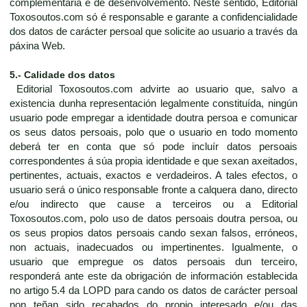
complementaria e de desenvolvemento. Neste sentido, Editorial
Toxosoutos.com só é responsable e garante a confidencialidade
dos datos de carácter persoal que solicite ao usuario a través da
páxina Web.
5.- Calidade dos datos
Editorial Toxosoutos.com advirte ao usuario que, salvo a
existencia dunha representación legalmente constituída, ningún
usuario pode empregar a identidade doutra persoa e comunicar
os seus datos persoais, polo que o usuario en todo momento
deberá ter en conta que só pode incluír datos persoais
correspondentes á súa propia identidade e que sexan axeitados,
pertinentes, actuais, exactos e verdadeiros. A tales efectos, o
usuario será o único responsable fronte a calquera dano, directo
e/ou indirecto que cause a terceiros ou a Editorial
Toxosoutos.com, polo uso de datos persoais doutra persoa, ou
os seus propios datos persoais cando sexan falsos, erróneos,
non actuais, inadecuados ou impertinentes. Igualmente, o
usuario que empregue os datos persoais dun terceiro,
responderá ante este da obrigación de información establecida
no artigo 5.4 da LOPD para cando os datos de carácter persoal
non teñan sido recabados do propio interesado e/ou das