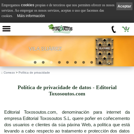
Empregamos
cookies
propias e de terceiros que nos permiten ofrecer os nosos
Aceptar
servizos. Ao empregar os nosos servizos, aceptas o uso que facemos das
cookies.
Máis información
0
VILA SUÁREZ
.
::
Comezo
>
Política de privacidade
Política de privacidade de datos - Editorial
Toxosoutos.com
Editorial Toxosoutos.com, denominación para internet da
empresa Editorial Toxosoutos S.L. quere poñer en coñecemento
dos usuarios e clientes da súa páxina Web, a política que está
levando a cabo respecto ao tratamento e protección dos datos