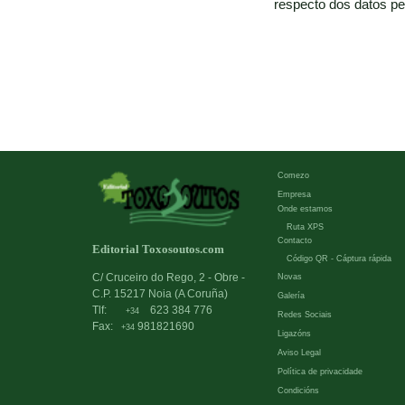
respecto dos datos pe
Comezo
Empresa
Onde estamos
Ruta XPS
Contacto
Editorial Toxosoutos.com
Código QR - Cáptura rápida
C/ Cruceiro do Rego, 2 - Obre -
Novas
C.P. 15217 Noia (A Coruña)
Galería
Tlf:
623 384 776
+34
Redes Sociais
Fax:
981821690
+34
Ligazóns
Aviso Legal
Política de privacidade
Condicións