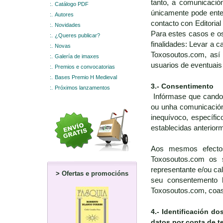
tanto, a comunicació
:.
Catálogo PDF
únicamente pode ente
:.
Autores
contacto con Editoria
:.
Novidades
Para estes casos e os
:.
¿Queres publicar?
finalidades: Levar a 
:.
Novas
Toxosoutos.com, así
:.
Galería de imaxes
usuarios de eventuais
:.
Premios e convocatorias
:.
Bases Premio H Medieval
3.- Consentimento
:.
Próximos lanzamentos
Infórmase que cando o
ou unha comunicación 
inequívoco, específic
establecidas anterior
Aos mesmos efectos,
Toxosoutos.com os 
representante e/ou ca
>
Ofertas e promocións
seu consentemento l
Toxosoutos.com, coas 
4.-
Identificación do
datos por conta de t