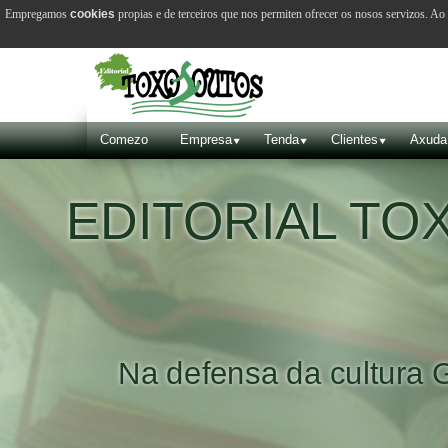
Empregamos
cookies
propias e de terceiros que nos permiten ofrecer os nosos servizos. A
Comezo
Empresa
Tenda
Clientes
Axuda
EDITORIAL T
Na defensa da cultura 