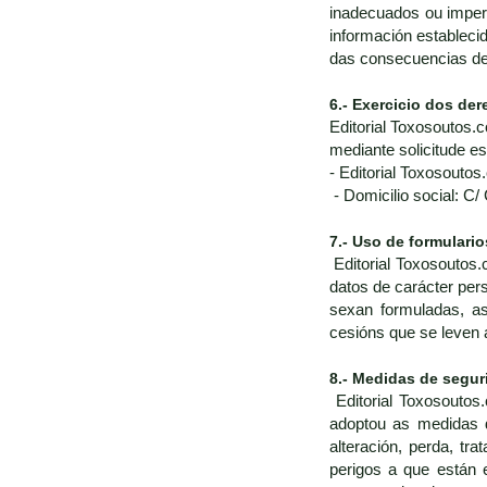
inadecuados ou impert
información estableci
das consecuencias de 
6.- Exercicio dos der
Editorial Toxosoutos.c
mediante solicitude e
- Editorial Toxosoutos
- Domicilio social: C/
7.- Uso de formulario
Editorial Toxosoutos.
datos de carácter pers
sexan formuladas, as
cesións que se leven 
8.- Medidas de segur
Editorial Toxosouto
adoptou as medidas d
alteración, perda, t
perigos a que están 