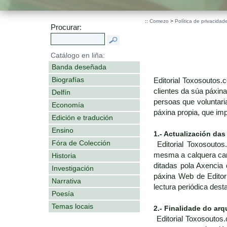
::
Comezo
>
Política de privacidad
Procurar:
Catálogo en liña:
Banda deseñada
Biografías
Editorial Toxosoutos
clientes da súa páxin
Delfín
persoas que voluntari
Economía
páxina propia, que im
Edición e tradución
Ensino
1.- Actualización das
Fóra de Colección
Editorial Toxosoutos
mesma a calquera cambi
Historia
ditadas pola Axencia 
Investigación
páxina Web de Editor
Narrativa
lectura periódica des
Poesía
Temas locais
2.- Finalidade do arq
Editorial Toxosoutos.