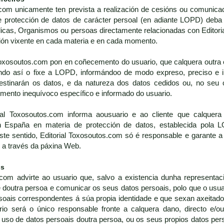
com unicamente ten prevista a realización de cesións ou comunicac
e protección de datos de carácter persoal (en adiante LOPD) deba 
icas, Organismos ou persoas directamente relacionadas con Editori
ión vixente en cada materia e en cada momento.
Toxosoutos.com pon en coñecemento do usuario, que calquera outra c
o así o fixe a LOPD, informándoo de modo expreso, preciso e in
destinarán os datos, e da natureza dos datos cedidos ou, no se
timento inequívoco específico e informado do usuario.
ial Toxosoutos.com informa aousuario e ao cliente que calquera
 en España en materia de protección de datos, establecida pol
e sentido, Editorial Toxosoutos.com só é responsable e garante a 
o a través da páxina Web.
os
com advirte ao usuario que, salvo a existencia dunha representaci
 doutra persoa e comunicar os seus datos persoais, polo que o usu
rsoais correspondentes á súa propia identidade e que sexan axeitados
rio será o único responsable fronte a calquera dano, directo e/ou
uso de datos persoais doutra persoa, ou os seus propios datos pers