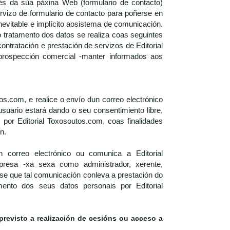
vés da súa páxina Web (formulario de contacto)
vizo de formulario de contacto para poñerse en
nevitable e implícito aosistema de comunicación.
o tratamento dos datos se realiza coas seguintes
ontratación e prestación de servizos de Editorial
prospección comercial -manter informados aos
s.com, e realice o envío dun correo electrónico
usuario estará dando o seu consentimiento libre,
por Editorial Toxosoutos.com, coas finalidades
n.
 correo electrónico ou comunica a Editorial
esa -xa sexa como administrador, xerente,
se que tal comunicación conleva a prestación do
mento dos seus datos personais por Editorial
previsto a realización de cesións ou acceso a