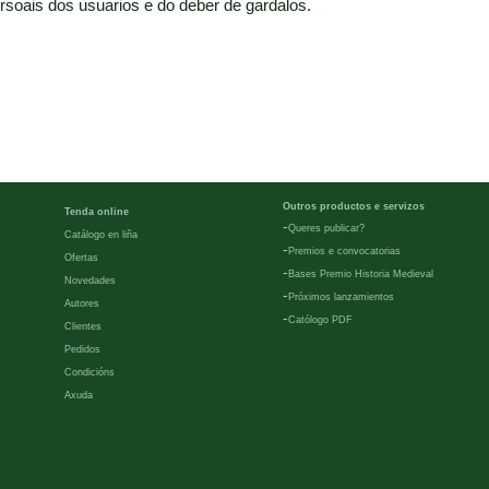
rsoais dos usuarios e do deber de gardalos.
Outros productos e servizos
Tenda online
-
Queres publicar?
Catálogo en liña
-
Premios e convocatorias
Ofertas
-
Bases Premio Historia Medieval
Novedades
-
Próximos lanzamientos
Autores
-
Católogo PDF
Clientes
Pedidos
Condicións
Axuda