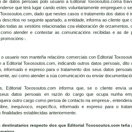
n de datos persoais polo usuario a Editorial Toxosoutos.coma tra
nderse que terá lugar cando estes voluntariamente empreguen o ser
l Toxosoutos.com, dado que nestes casos o tratamento dos datos é i
 descritos no seguinte apartado, a entidade, informa ao cliente que 
cabo todas as xestións relacionadas coa elaboración de orzamentos, c
 como atender e contestar as comunicacións recibidas e as de 
 promocións-.
 usuario non manteña relacións comerciais con Editorial Toxosouto
a Editorial Toxosoutos.com, indicando outros datos persoais, dito 
o, informado e expreso para o tratamento dos seus datos persoais 
mente, así como atender a súa comunicación ou enviar documentació
 Editorial Toxosoutos.com informa que, se o cliente envía un
seus datos persoais en razón do cargo que ocupa nunha empr
lquera outro cargo como persoa de contacto na empresa-, entendera
ibre, inequívoco, específico, informado e expreso para o trata
finalidades establecidas anteriormente.
s destinatarios respecto dos que
Editorial Toxosoutos.com
teña 
erceiros