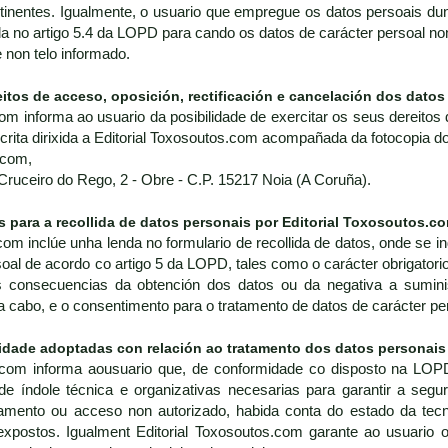
inentes. Igualmente, o usuario que empregue os datos persoais dun 
da no artigo 5.4 da LOPD para cando os datos de carácter persoal no
non telo informado.
eitos de acceso, oposición, rectificación e cancelación dos datos
om informa ao usuario da posibilidade de exercitar os seus dereitos 
scrita dirixida a Editorial Toxosoutos.com acompañada da fotocopia d
.com,
 Cruceiro do Rego, 2 - Obre - C.P. 15217 Noia (A Coruña).
s para a recollida de datos personais por Editorial Toxosoutos.c
com inclúe unha lenda no formulario de recollida de datos, onde se i
oal de acordo co artigo 5 da LOPD, tales como o carácter obrigatorio
 consecuencias da obtención dos datos ou da negativa a suministr
a cabo, e o consentimento para o tratamento de datos de carácter per
idade adoptadas con relación ao tratamento dos datos personais
s.com informa aousuario que, de conformidade co disposto na LO
e índole técnica e organizativas necesarias para garantir a segur
ratamento ou acceso non autorizado, habida conta do estado da te
expostos. Igualment Editorial Toxosoutos.com garante ao usuario 