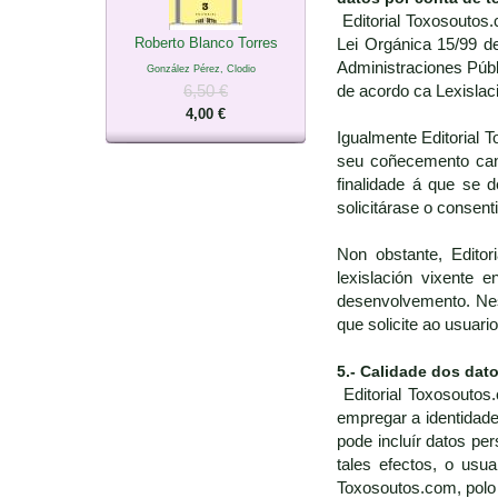
Editorial Toxosoutos.
Roberto Blanco Torres
Lei Orgánica 15/99 d
Administraciones Públ
González Pérez, Clodio
6,50 €
de acordo ca Lexislac
4,00 €
Igualmente Editorial 
seu coñecemento cand
finalidade á que se 
solicitárase o consen
Non obstante, Editor
lexislación vixente
desenvolvemento. Nest
que solicite ao usuari
5.- Calidade dos dat
Editorial Toxosoutos.
empregar a identidade
pode incluír datos pe
tales efectos, o usua
Toxosoutos.com, polo 