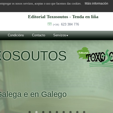
o empregar os nosos servizos, aceptas o uso que facemos das cookies.
Máis información
Editorial Toxosoutos - Tenda en liña
623 384 776
(+34)
Condicións
Contacto
Servizos
OXOSOUTOS
Galega e en Galego