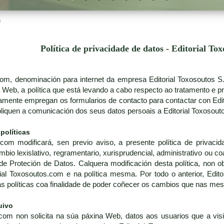
e
Política de privacidade de datos - Editorial To
.com, denominación para internet da empresa Editorial Toxosoutos 
a Web, a política que está levando a cabo respecto ao tratamento e p
amente empregan os formularios de contacto para contactar con Edi
pliquen a comunicación dos seus datos persoais a Editorial Toxosout
 políticas
.com modificará, sen previo aviso, a presente política de privac
o lexislativo, regramentario, xurisprudencial, administrativo ou coa 
de Proteción de Datos. Calquera modificación desta política, non ob
ial Toxosoutos.com e na política mesma. Por todo o anterior, Edi
tas políticas coa finalidade de poder coñecer os cambios que nas me
uivo
com non solicita na súa páxina Web, datos aos usuarios que a visit