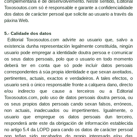
complementaria e de desenvolvemento. Neste sentido, Editorial
Toxosoutos.com só é responsable e garante a confidencialidade
dos datos de carácter persoal que solicite ao usuario a través da
páxina Web.
5.- Calidade dos datos
Editorial Toxosoutos.com advirte ao usuario que, salvo a
existencia dunha representación legalmente constituída, ningún
usuario pode empregar a identidade doutra persoa e comunicar
os seus datos persoais, polo que o usuario en todo momento
deberá ter en conta que só pode incluír datos persoais
correspondentes á súa propia identidade e que sexan axeitados,
pertinentes, actuais, exactos e verdadeiros. A tales efectos, o
usuario será o único responsable fronte a calquera dano, directo
e/ou indirecto que cause a terceiros ou a Editorial
Toxosoutos.com, polo uso de datos persoais doutra persoa, ou
os seus propios datos persoais cando sexan falsos, erróneos,
non actuais, inadecuados ou impertinentes. Igualmente, o
usuario que empregue os datos persoais dun terceiro,
responderá ante este da obrigación de información establecida
no artigo 5.4 da LOPD para cando os datos de carácter persoal
non teñan sido recabados do propio interesado e/ou das