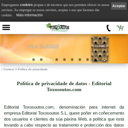
Empregamos
cookies
propias e de terceiros que nos permiten ofrecer os nosos
Aceptar
servizos. Ao empregar os nosos servizos, aceptas o uso que facemos das
cookies.
Máis información
0
VILA SUÁREZ
.
::
Comezo
>
Política de privacidade
Política de privacidade de datos - Editorial
Toxosoutos.com
Editorial Toxosoutos.com, denominación para internet da
empresa Editorial Toxosoutos S.L. quere poñer en coñecemento
dos usuarios e clientes da súa páxina Web, a política que está
levando a cabo respecto ao tratamento e protección dos datos