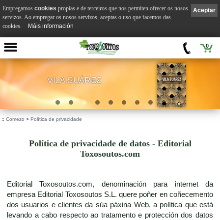
Empregamos
cookies
propias e de terceiros que nos permiten ofrecer os nosos
Aceptar
servizos. Ao empregar os nosos servizos, aceptas o uso que facemos das
cookies.
Máis información
0
VILA SUÁREZ
.
::
Comezo
>
Política de privacidade
Política de privacidade de datos - Editorial
Toxosoutos.com
Editorial Toxosoutos.com, denominación para internet da
empresa Editorial Toxosoutos S.L. quere poñer en coñecemento
dos usuarios e clientes da súa páxina Web, a política que está
levando a cabo respecto ao tratamento e protección dos datos