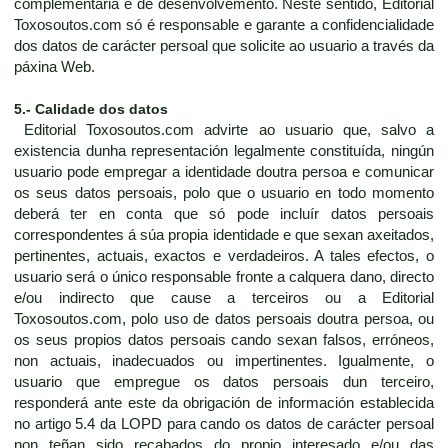
complementaria e de desenvolvemento. Neste sentido, Editorial
Toxosoutos.com só é responsable e garante a confidencialidade
dos datos de carácter persoal que solicite ao usuario a través da
páxina Web.
5.- Calidade dos datos
Editorial Toxosoutos.com advirte ao usuario que, salvo a
existencia dunha representación legalmente constituída, ningún
usuario pode empregar a identidade doutra persoa e comunicar
os seus datos persoais, polo que o usuario en todo momento
deberá ter en conta que só pode incluír datos persoais
correspondentes á súa propia identidade e que sexan axeitados,
pertinentes, actuais, exactos e verdadeiros. A tales efectos, o
usuario será o único responsable fronte a calquera dano, directo
e/ou indirecto que cause a terceiros ou a Editorial
Toxosoutos.com, polo uso de datos persoais doutra persoa, ou
os seus propios datos persoais cando sexan falsos, erróneos,
non actuais, inadecuados ou impertinentes. Igualmente, o
usuario que empregue os datos persoais dun terceiro,
responderá ante este da obrigación de información establecida
no artigo 5.4 da LOPD para cando os datos de carácter persoal
non teñan sido recabados do propio interesado e/ou das