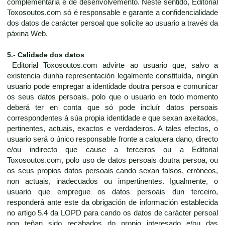
complementaria e de desenvolvemento. Neste sentido, Editorial
Toxosoutos.com só é responsable e garante a confidencialidade
dos datos de carácter persoal que solicite ao usuario a través da
páxina Web.
5.- Calidade dos datos
Editorial Toxosoutos.com advirte ao usuario que, salvo a
existencia dunha representación legalmente constituída, ningún
usuario pode empregar a identidade doutra persoa e comunicar
os seus datos persoais, polo que o usuario en todo momento
deberá ter en conta que só pode incluír datos persoais
correspondentes á súa propia identidade e que sexan axeitados,
pertinentes, actuais, exactos e verdadeiros. A tales efectos, o
usuario será o único responsable fronte a calquera dano, directo
e/ou indirecto que cause a terceiros ou a Editorial
Toxosoutos.com, polo uso de datos persoais doutra persoa, ou
os seus propios datos persoais cando sexan falsos, erróneos,
non actuais, inadecuados ou impertinentes. Igualmente, o
usuario que empregue os datos persoais dun terceiro,
responderá ante este da obrigación de información establecida
no artigo 5.4 da LOPD para cando os datos de carácter persoal
non teñan sido recabados do propio interesado e/ou das