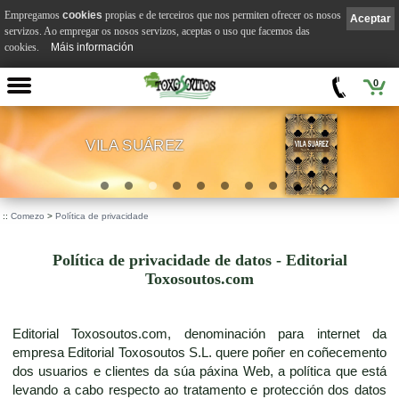
Empregamos
cookies
propias e de terceiros que nos permiten ofrecer os nosos
Aceptar
servizos. Ao empregar os nosos servizos, aceptas o uso que facemos das
cookies.
Máis información
0
VILA SUÁREZ
.
::
Comezo
>
Política de privacidade
Política de privacidade de datos - Editorial
Toxosoutos.com
Editorial Toxosoutos.com, denominación para internet da
empresa Editorial Toxosoutos S.L. quere poñer en coñecemento
dos usuarios e clientes da súa páxina Web, a política que está
levando a cabo respecto ao tratamento e protección dos datos