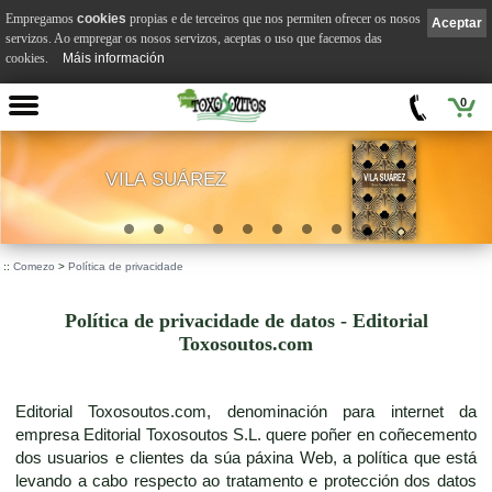
Empregamos
cookies
propias e de terceiros que nos permiten ofrecer os nosos
Aceptar
servizos. Ao empregar os nosos servizos, aceptas o uso que facemos das
cookies.
Máis información
0
VILA SUÁREZ
.
::
Comezo
>
Política de privacidade
Política de privacidade de datos - Editorial
Toxosoutos.com
Editorial Toxosoutos.com, denominación para internet da
empresa Editorial Toxosoutos S.L. quere poñer en coñecemento
dos usuarios e clientes da súa páxina Web, a política que está
levando a cabo respecto ao tratamento e protección dos datos