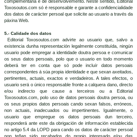
complementaria e de desenvolvemento. Neste sentido, Editorial
Toxosoutos.com só é responsable e garante a confidencialidade
dos datos de carácter persoal que solicite ao usuario a través da
páxina Web.
5.- Calidade dos datos
Editorial Toxosoutos.com advirte ao usuario que, salvo a
existencia dunha representación legalmente constituída, ningún
usuario pode empregar a identidade doutra persoa e comunicar
os seus datos persoais, polo que o usuario en todo momento
deberá ter en conta que só pode incluír datos persoais
correspondentes á súa propia identidade e que sexan axeitados,
pertinentes, actuais, exactos e verdadeiros. A tales efectos, o
usuario será o único responsable fronte a calquera dano, directo
e/ou indirecto que cause a terceiros ou a Editorial
Toxosoutos.com, polo uso de datos persoais doutra persoa, ou
os seus propios datos persoais cando sexan falsos, erróneos,
non actuais, inadecuados ou impertinentes. Igualmente, o
usuario que empregue os datos persoais dun terceiro,
responderá ante este da obrigación de información establecida
no artigo 5.4 da LOPD para cando os datos de carácter persoal
non teñan sido recabados do propio interesado e/ou das