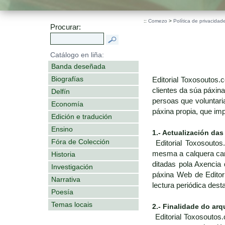
::
Comezo
>
Política de privacidad
Procurar:
Catálogo en liña:
Banda deseñada
Biografías
Editorial Toxosoutos
clientes da súa páxin
Delfín
persoas que voluntari
Economía
páxina propia, que im
Edición e tradución
Ensino
1.- Actualización das
Fóra de Colección
Editorial Toxosoutos
mesma a calquera cambi
Historia
ditadas pola Axencia 
Investigación
páxina Web de Editor
Narrativa
lectura periódica des
Poesía
Temas locais
2.- Finalidade do arq
Editorial Toxosoutos.