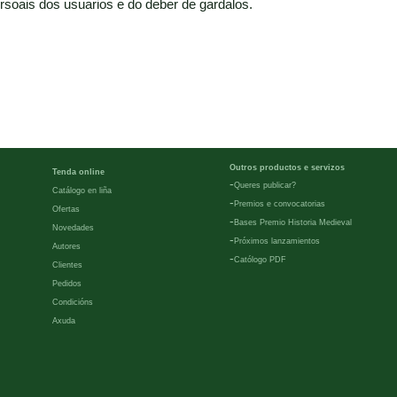
rsoais dos usuarios e do deber de gardalos.
Outros productos e servizos
Tenda online
-
Queres publicar?
Catálogo en liña
-
Premios e convocatorias
Ofertas
-
Bases Premio Historia Medieval
Novedades
-
Próximos lanzamientos
Autores
-
Católogo PDF
Clientes
Pedidos
Condicións
Axuda