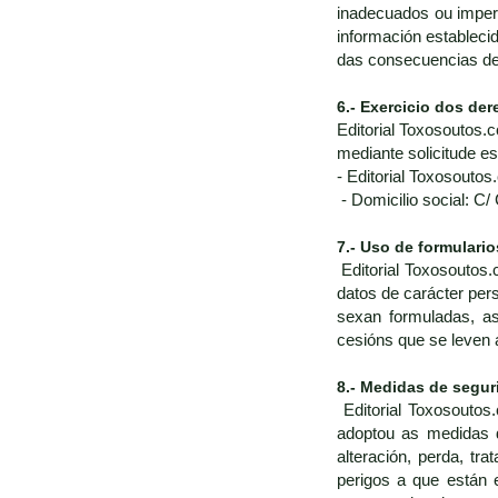
inadecuados ou impert
información estableci
das consecuencias de 
6.- Exercicio dos der
Editorial Toxosoutos.c
mediante solicitude e
- Editorial Toxosoutos
- Domicilio social: C/
7.- Uso de formulario
Editorial Toxosoutos.
datos de carácter pers
sexan formuladas, as
cesións que se leven 
8.- Medidas de segur
Editorial Toxosouto
adoptou as medidas d
alteración, perda, t
perigos a que están 