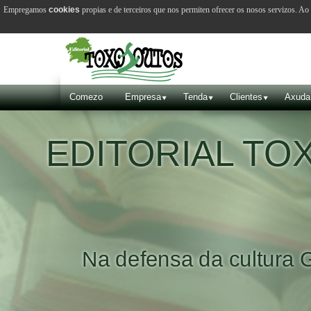
Empregamos
cookies
propias e de terceiros que nos permiten ofrecer os nosos servizos. A
Comezo
Empresa
Tenda
Clientes
Axuda
EDITORIAL T
Na defensa da cultura 