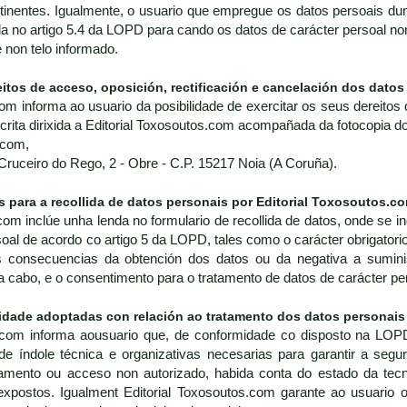
inentes. Igualmente, o usuario que empregue os datos persoais dun 
da no artigo 5.4 da LOPD para cando os datos de carácter persoal no
non telo informado.
eitos de acceso, oposición, rectificación e cancelación dos datos
om informa ao usuario da posibilidade de exercitar os seus dereitos 
scrita dirixida a Editorial Toxosoutos.com acompañada da fotocopia d
.com,
 Cruceiro do Rego, 2 - Obre - C.P. 15217 Noia (A Coruña).
s para a recollida de datos personais por Editorial Toxosoutos.c
com inclúe unha lenda no formulario de recollida de datos, onde se i
oal de acordo co artigo 5 da LOPD, tales como o carácter obrigatorio
 consecuencias da obtención dos datos ou da negativa a suministr
a cabo, e o consentimento para o tratamento de datos de carácter per
idade adoptadas con relación ao tratamento dos datos personais
s.com informa aousuario que, de conformidade co disposto na LO
e índole técnica e organizativas necesarias para garantir a segur
ratamento ou acceso non autorizado, habida conta do estado da te
expostos. Igualment Editorial Toxosoutos.com garante ao usuario 