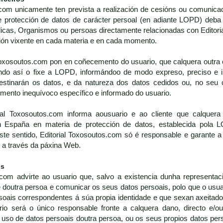
com unicamente ten prevista a realización de cesións ou comunicac
e protección de datos de carácter persoal (en adiante LOPD) deba 
icas, Organismos ou persoas directamente relacionadas con Editori
ión vixente en cada materia e en cada momento.
Toxosoutos.com pon en coñecemento do usuario, que calquera outra c
o así o fixe a LOPD, informándoo de modo expreso, preciso e in
destinarán os datos, e da natureza dos datos cedidos ou, no se
timento inequívoco específico e informado do usuario.
ial Toxosoutos.com informa aousuario e ao cliente que calquera
 en España en materia de protección de datos, establecida pol
e sentido, Editorial Toxosoutos.com só é responsable e garante a 
o a través da páxina Web.
os
com advirte ao usuario que, salvo a existencia dunha representaci
 doutra persoa e comunicar os seus datos persoais, polo que o usu
rsoais correspondentes á súa propia identidade e que sexan axeitados
rio será o único responsable fronte a calquera dano, directo e/ou
uso de datos persoais doutra persoa, ou os seus propios datos pers