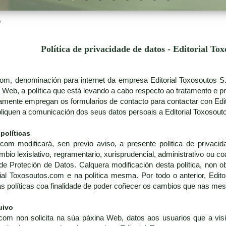
e
Política de privacidade de datos - Editorial To
.com, denominación para internet da empresa Editorial Toxosoutos 
a Web, a política que está levando a cabo respecto ao tratamento e p
amente empregan os formularios de contacto para contactar con Edi
pliquen a comunicación dos seus datos persoais a Editorial Toxosout
 políticas
.com modificará, sen previo aviso, a presente política de privac
o lexislativo, regramentario, xurisprudencial, administrativo ou coa 
de Proteción de Datos. Calquera modificación desta política, non ob
ial Toxosoutos.com e na política mesma. Por todo o anterior, Edi
tas políticas coa finalidade de poder coñecer os cambios que nas me
uivo
com non solicita na súa páxina Web, datos aos usuarios que a visit