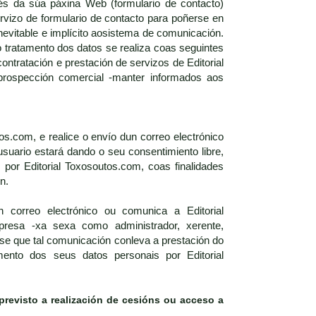
vés da súa páxina Web (formulario de contacto)
vizo de formulario de contacto para poñerse en
nevitable e implícito aosistema de comunicación.
o tratamento dos datos se realiza coas seguintes
ontratación e prestación de servizos de Editorial
prospección comercial -manter informados aos
s.com, e realice o envío dun correo electrónico
usuario estará dando o seu consentimiento libre,
por Editorial Toxosoutos.com, coas finalidades
n.
 correo electrónico ou comunica a Editorial
esa -xa sexa como administrador, xerente,
se que tal comunicación conleva a prestación do
mento dos seus datos personais por Editorial
previsto a realización de cesións ou acceso a