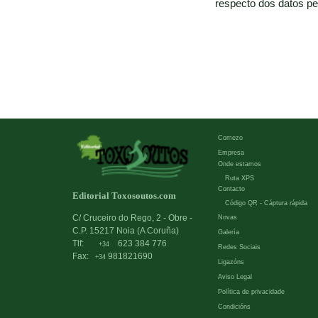
respecto dos datos pe
Comezo
Empresa
Onde estamos
Ruta XPS
Contacto
Editorial Toxosoutos.com
Código QR - Cáptura rápida
C/ Cruceiro do Rego, 2 - Obre -
Novas
C.P. 15217 Noia (A Coruña)
Galería
Tlf:
623 384 776
+34
Redes Sociais
Fax:
981821690
+34
Ligazóns
Aviso Legal
Política de privacidade
Condicións