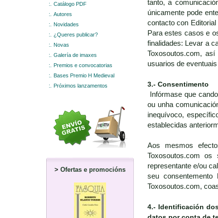
tanto, a comunicació
:.
Catálogo PDF
únicamente pode ente
:.
Autores
contacto con Editoria
:.
Novidades
Para estes casos e os
:.
¿Queres publicar?
finalidades: Levar a 
:.
Novas
Toxosoutos.com, así
:.
Galería de imaxes
usuarios de eventuais
:.
Premios e convocatorias
:.
Bases Premio H Medieval
3.- Consentimento
:.
Próximos lanzamentos
Infórmase que cando o
ou unha comunicación 
inequívoco, específic
establecidas anterior
Aos mesmos efectos,
Toxosoutos.com os 
representante e/ou ca
>
Ofertas e promocións
seu consentemento l
Toxosoutos.com, coas 
4.-
Identificación do
datos por conta de t