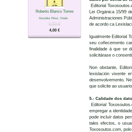
Editorial Toxosoutos.
Roberto Blanco Torres
Lei Orgánica 15/99 d
Administraciones Públ
González Pérez, Clodio
6,50 €
de acordo ca Lexislac
4,00 €
Igualmente Editorial 
seu coñecemento cand
finalidade á que se 
solicitárase o consen
Non obstante, Editor
lexislación vixente
desenvolvemento. Nest
que solicite ao usuari
5.- Calidade dos dat
Editorial Toxosoutos.
empregar a identidade
pode incluír datos pe
tales efectos, o usua
Toxosoutos.com, polo 