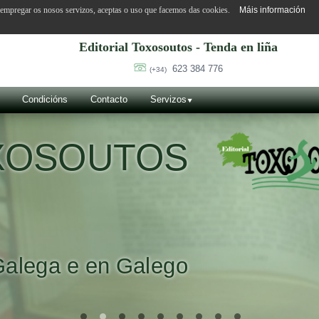
o empregar os nosos servizos, aceptas o uso que facemos das cookies.
Máis información
Editorial Toxosoutos - Tenda en liña
623 384 776
(+34)
Condicións
Contacto
Servizos
OXOSOUTOS
Galega e en Galego