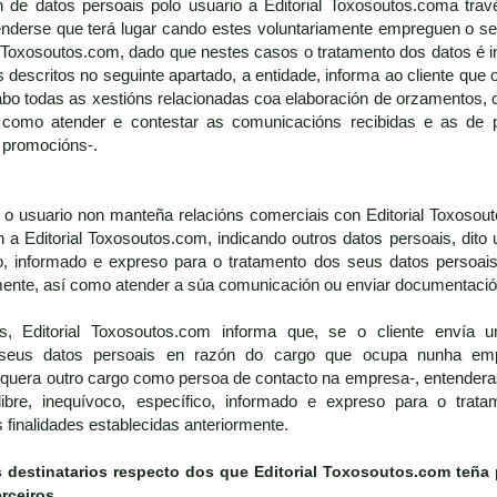
n de datos persoais polo usuario a Editorial Toxosoutos.coma tra
nderse que terá lugar cando estes voluntariamente empreguen o ser
l Toxosoutos.com, dado que nestes casos o tratamento dos datos é i
 descritos no seguinte apartado, a entidade, informa ao cliente que 
cabo todas as xestións relacionadas coa elaboración de orzamentos, c
 como atender e contestar as comunicacións recibidas e as de 
 promocións-.
 usuario non manteña relacións comerciais con Editorial Toxosouto
a Editorial Toxosoutos.com, indicando outros datos persoais, dito 
o, informado e expreso para o tratamento dos seus datos persoais 
mente, así como atender a súa comunicación ou enviar documentació
 Editorial Toxosoutos.com informa que, se o cliente envía un
seus datos persoais en razón do cargo que ocupa nunha empr
lquera outro cargo como persoa de contacto na empresa-, entendera
ibre, inequívoco, específico, informado e expreso para o trata
finalidades establecidas anteriormente.
s destinatarios respecto dos que
Editorial Toxosoutos.com
teña 
erceiros