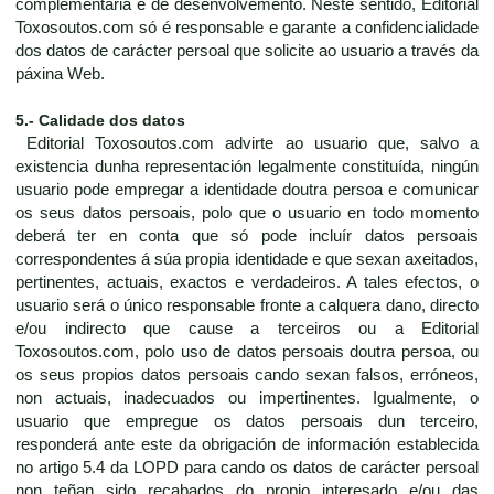
complementaria e de desenvolvemento. Neste sentido, Editorial
Toxosoutos.com só é responsable e garante a confidencialidade
dos datos de carácter persoal que solicite ao usuario a través da
páxina Web.
5.- Calidade dos datos
Editorial Toxosoutos.com advirte ao usuario que, salvo a
existencia dunha representación legalmente constituída, ningún
usuario pode empregar a identidade doutra persoa e comunicar
os seus datos persoais, polo que o usuario en todo momento
deberá ter en conta que só pode incluír datos persoais
correspondentes á súa propia identidade e que sexan axeitados,
pertinentes, actuais, exactos e verdadeiros. A tales efectos, o
usuario será o único responsable fronte a calquera dano, directo
e/ou indirecto que cause a terceiros ou a Editorial
Toxosoutos.com, polo uso de datos persoais doutra persoa, ou
os seus propios datos persoais cando sexan falsos, erróneos,
non actuais, inadecuados ou impertinentes. Igualmente, o
usuario que empregue os datos persoais dun terceiro,
responderá ante este da obrigación de información establecida
no artigo 5.4 da LOPD para cando os datos de carácter persoal
non teñan sido recabados do propio interesado e/ou das