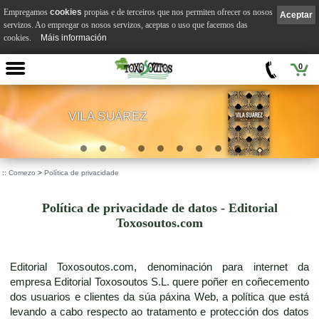
Empregamos
cookies
propias e de terceiros que nos permiten ofrecer os nosos
Aceptar
servizos. Ao empregar os nosos servizos, aceptas o uso que facemos das
cookies.
Máis información
0
VILA SUÁREZ
.
::
Comezo
>
Política de privacidade
Política de privacidade de datos - Editorial
Toxosoutos.com
Editorial Toxosoutos.com, denominación para internet da
empresa Editorial Toxosoutos S.L. quere poñer en coñecemento
dos usuarios e clientes da súa páxina Web, a política que está
levando a cabo respecto ao tratamento e protección dos datos