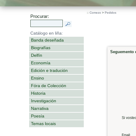
::
Comezo
>
Pedidos
Procurar:
Catálogo en liña:
Banda deseñada
Biografías
Seguemento d
Delfín
Economía
Edición e tradución
Ensino
Fóra de Colección
Historia
Investigación
Narrativa
Poesía
Si voste
Temas locais
Email: