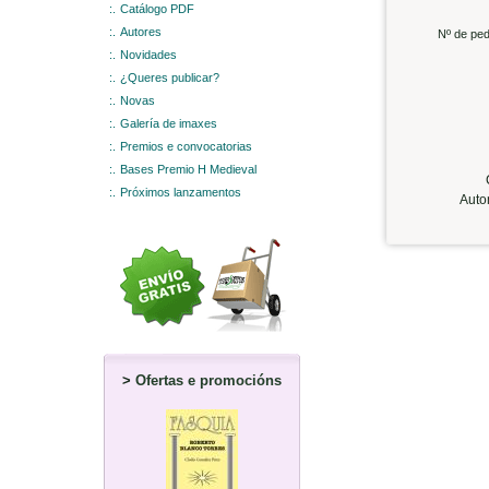
:.
Catálogo PDF
:.
Autores
Nº de ped
:.
Novidades
:.
¿Queres publicar?
:.
Novas
:.
Galería de imaxes
:.
Premios e convocatorias
:.
Bases Premio H Medieval
C
:.
Próximos lanzamentos
Auto
>
Ofertas e promocións