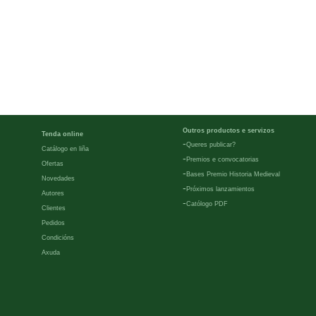
Outros productos e servizos
Tenda online
-
Queres publicar?
Catálogo en liña
-
Premios e convocatorias
Ofertas
-
Bases Premio Historia Medieval
Novedades
-
Próximos lanzamientos
Autores
-
Católogo PDF
Clientes
Pedidos
Condicións
Axuda