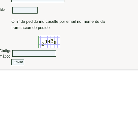
ido:
O nº de pedido indícaselle por email no momento da
tramitación do pedido.
ódigo
mático: