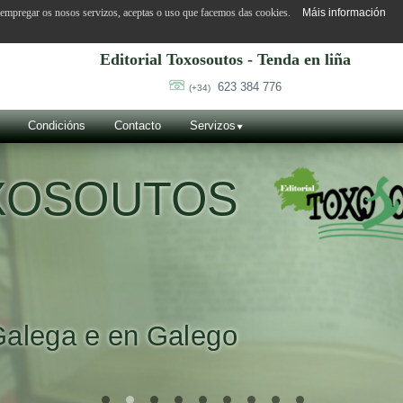
o empregar os nosos servizos, aceptas o uso que facemos das cookies.
Máis información
Editorial Toxosoutos - Tenda en liña
623 384 776
(+34)
Condicións
Contacto
Servizos
OXOSOUTOS
Galega e en Galego