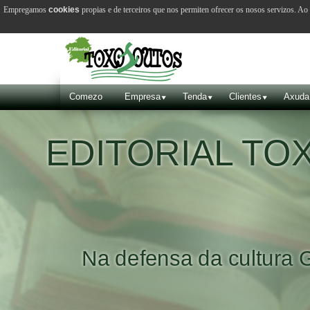
Empregamos
cookies
propias e de terceiros que nos permiten ofrecer os nosos servizos. A
Comezo
Empresa
Tenda
Clientes
Axuda
EDITORIAL T
Na defensa da cultura 