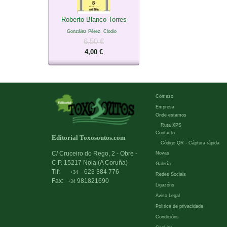
Roberto Blanco Torres
González Pérez, Clodio
6,50 €
4,00 €
Comezo
Empresa
Onde estamos
Ruta XPS
Contacto
Editorial Toxosoutos.com
Código QR - Cáptura rápida
C/ Cruceiro do Rego, 2 - Obre -
Novas
C.P. 15217 Noia (A Coruña)
Galería
Tlf:
623 384 776
+34
Redes Sociais
Fax:
981821690
+34
Ligazóns
Aviso Legal
Política de privacidade
Condicións