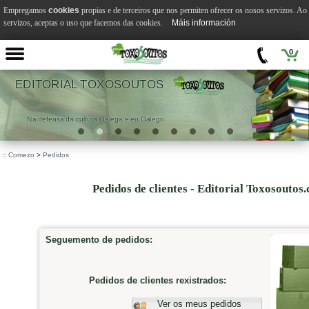
Empregamos
cookies
propias e de terceiros que nos permiten ofrecer os nosos servizos. A
servizos, aceptas o uso que facemos das cookies.
Máis información
0
OUTOS
VILA SUÁR
e en Galego
.
::
Comezo
>
Pedidos
Pedidos de clientes - Editorial Toxosoutos
Seguemento de pedidos:
Pedidos de clientes rexistrados:
Ver os meus pedidos