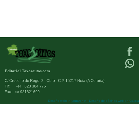
Editorial Toxosoutos.com
C/ Cruceiro do Rego, 2 - Obre - C.P. 15217 Noia (A Coruña)
Tlf:
623 384 776
+34
Fax:
981821690
+34
Deseño web:->
kantaronet - Deseño de páxinas web en Galicia