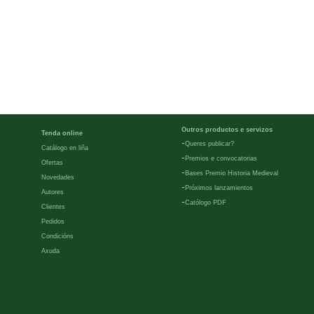
Outros productos e servizos
Tenda online
-
Queres publicar?
Catálogo en liña
-
Premios e convocatorias
Ofertas
-
Bases Premio Historia Medieval
Novedades
-
Próximos lanzamientos
Autores
-
Católogo PDF
Clientes
Pedidos
Condicións
Axuda