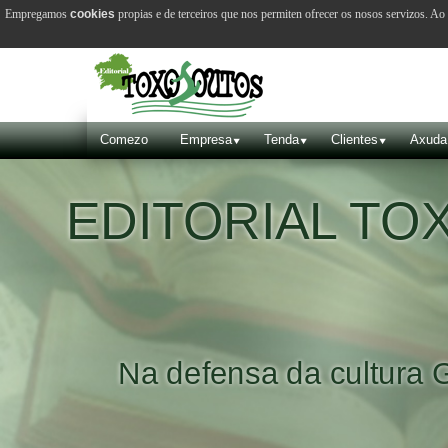
Empregamos
cookies
propias e de terceiros que nos permiten ofrecer os nosos servizos. A
Comezo
Empresa
Tenda
Clientes
Axuda
EDITORIAL T
Na defensa da cultura 