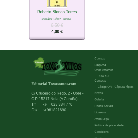
Roberto Blanco Torres
González Pérez, Clodio
6,50 €
4,00 €
Comezo
Empresa
Onde estamos
Ruta XPS
Contacto
Editorial Toxosoutos.com
Código QR - Cáptura rápida
C/ Cruceiro do Rego, 2 - Obre -
Novas
C.P. 15217 Noia (A Coruña)
Galería
Tlf:
623 384 776
+34
Redes Sociais
Fax:
981821690
+34
Ligazóns
Aviso Legal
Política de privacidade
Condicións