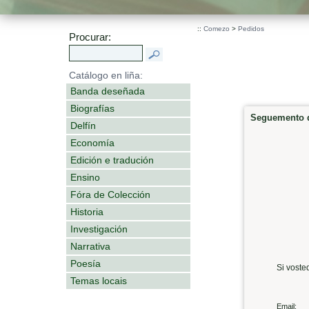
::
Comezo
>
Pedidos
Procurar:
Catálogo en liña:
Banda deseñada
Biografías
Seguemento d
Delfín
Economía
Edición e tradución
Ensino
Fóra de Colección
Historia
Investigación
Narrativa
Poesía
Si voste
Temas locais
Email: