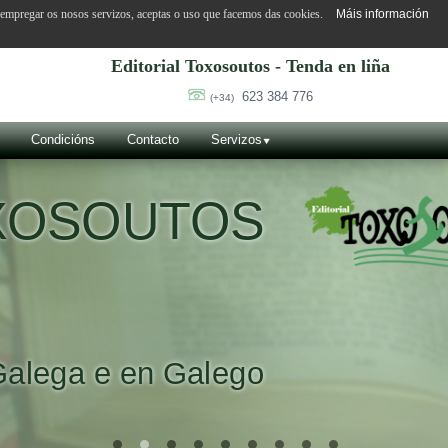
o empregar os nosos servizos, aceptas o uso que facemos das cookies.
Máis información
Editorial Toxosoutos - Tenda en liña
623 384 776
(+34)
Condicións
Contacto
Servizos
OXOSOUTOS
Galega e en Galego