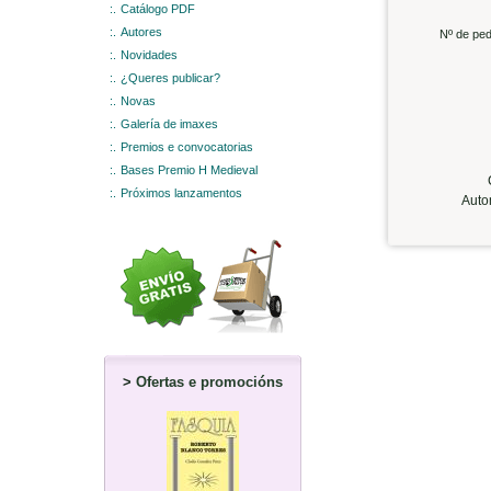
:.
Catálogo PDF
:.
Autores
Nº de ped
:.
Novidades
:.
¿Queres publicar?
:.
Novas
:.
Galería de imaxes
:.
Premios e convocatorias
:.
Bases Premio H Medieval
C
:.
Próximos lanzamentos
Auto
>
Ofertas e promocións