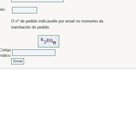
ido:
O nº de pedido indícaselle por email no momento da
tramitación do pedido.
ódigo
mático: