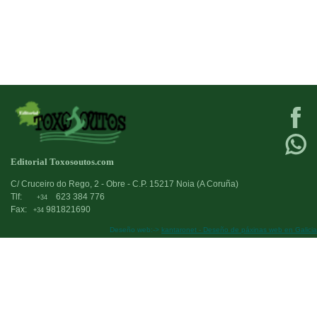
Editorial Toxosoutos.com
C/ Cruceiro do Rego, 2 - Obre - C.P. 15217 Noia (A Coruña)
Tlf:
623 384 776
+34
Fax:
981821690
+34
Deseño web:->
kantaronet - Deseño de páxinas web en Galicia