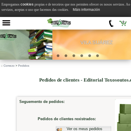
Empregamos
cookies
propias e de terceiros que nos permiten ofrecer os nosos servizos. A
servizos, aceptas o uso que facemos das cookies.
Máis información
0
VILA SUÁREZ
.
::
Comezo
>
Pedidos
Pedidos de clientes - Editorial Toxosoutos
Seguemento de pedidos:
Pedidos de clientes rexistrados:
Ver os meus pedidos