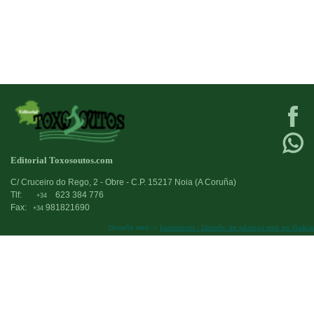
Editorial Toxosoutos.com
C/ Cruceiro do Rego, 2 - Obre - C.P. 15217 Noia (A Coruña)
Tlf:
623 384 776
+34
Fax:
981821690
+34
Deseño web:->
kantaronet - Deseño de páxinas web en Galicia