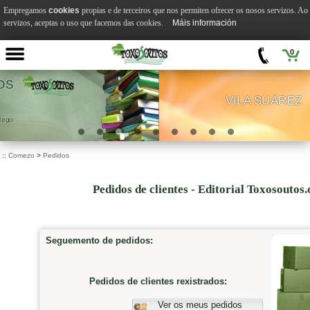
Empregamos
cookies
propias e de terceiros que nos permiten ofrecer os nosos servizos. A
servizos, aceptas o uso que facemos das cookies.
Máis información
0
VILA SUÁREZ
.
::
Comezo
>
Pedidos
Pedidos de clientes - Editorial Toxosoutos
Seguemento de pedidos:
Pedidos de clientes rexistrados:
Ver os meus pedidos