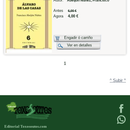
Autor:
Abeijón Núñez, Francisco
Antes
6,00 €
Agora
4,00 €
Engadir ó carriño
Ver en detalles
1
^ Subir ^
Editorial Toxosoutos.com