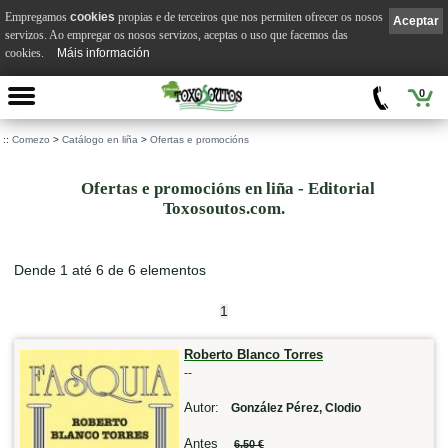
Empregamos
cookies
propias e de terceiros que nos permiten ofrecer os nosos
Aceptar
servizos. Ao empregar os nosos servizos, aceptas o uso que facemos das
cookies.
Máis información
0
::
Comezo
>
Catálogo en liña
>
Ofertas e promocións
Ofertas e promocións en liña - Editorial
Toxosoutos.com.
Dende 1 até 6 de 6 elementos
1
Roberto Blanco Torres
--
Autor:
González Pérez, Clodio
Antes
6,50 €