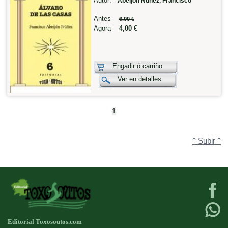
Autor:
Abeijón Núñez, Francisco
Antes
6,00 €
Agora
4,00 €
Engadir ó carriño
Ver en detalles
1
^ Subir ^
Editorial Toxosoutos.com