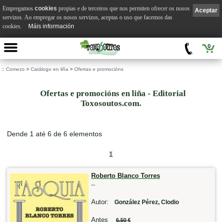
Empregamos
cookies
propias e de terceiros que nos permiten ofrecer os nosos
Aceptar
servizos. Ao empregar os nosos servizos, aceptas o uso que facemos das
cookies.
Máis información
0
::
Comezo
>
Catálogo en liña
>
Ofertas e promocións
Ofertas e promocións en liña - Editorial
Toxosoutos.com.
Dende 1 até 6 de 6 elementos
1
Roberto Blanco Torres
--
Autor:
González Pérez, Clodio
Antes
6,50 €