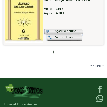
Autor:
Abeijón Núñez, Francisco
Antes
6,00 €
Agora
4,00 €
Engadir ó carriño
Ver en detalles
1
^ Subir ^
Editorial Toxosoutos.com