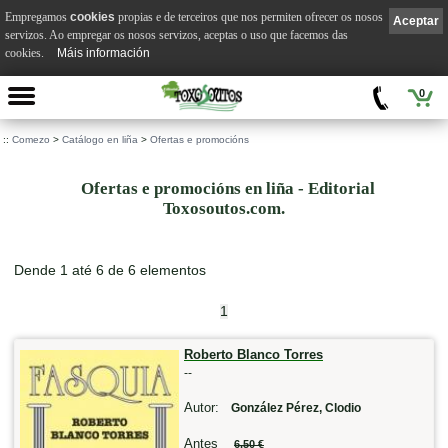
Empregamos
cookies
propias e de terceiros que nos permiten ofrecer os nosos
Aceptar
servizos. Ao empregar os nosos servizos, aceptas o uso que facemos das
cookies.
Máis información
0
::
Comezo
>
Catálogo en liña
>
Ofertas e promocións
Ofertas e promocións en liña - Editorial
Toxosoutos.com.
Dende 1 até 6 de 6 elementos
1
Roberto Blanco Torres
--
Autor:
González Pérez, Clodio
Antes
6,50 €