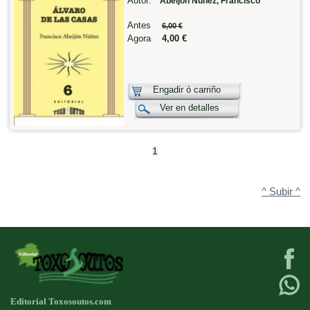
Autor:
Abeijón Núñez, Francisco
Antes
6,00 €
Agora
4,00 €
Engadir ó carriño
Ver en detalles
1
^ Subir ^
Editorial Toxosoutos.com