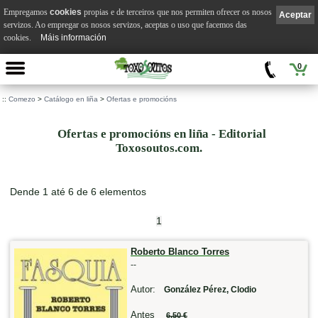
Empregamos
cookies
propias e de terceiros que nos permiten ofrecer os nosos
Aceptar
servizos. Ao empregar os nosos servizos, aceptas o uso que facemos das
cookies.
Máis información
0
::
Comezo
>
Catálogo en liña
>
Ofertas e promocións
Ofertas e promocións en liña - Editorial
Toxosoutos.com.
Dende 1 até 6 de 6 elementos
1
Roberto Blanco Torres
--
Autor:
González Pérez, Clodio
Antes
6,50 €