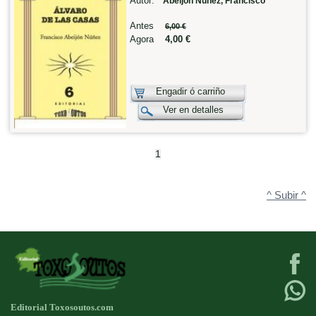
Autor:
Abeijón Núñez, Francisco
Antes
6,00 €
Agora
4,00 €
Engadir ó carriño
Ver en detalles
1
^ Subir ^
Editorial Toxosoutos.com