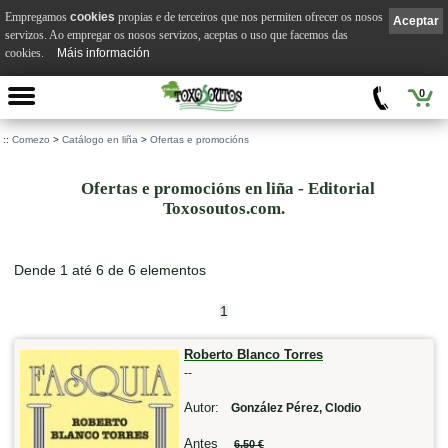
Empregamos
cookies
propias e de terceiros que nos permiten ofrecer os nosos
Aceptar
servizos. Ao empregar os nosos servizos, aceptas o uso que facemos das
cookies.
Máis información
0
::
Comezo
>
Catálogo en liña
>
Ofertas e promocións
Ofertas e promocións en liña - Editorial
Toxosoutos.com.
Dende 1 até 6 de 6 elementos
1
Roberto Blanco Torres
--
Autor:
González Pérez, Clodio
Antes
6,50 €