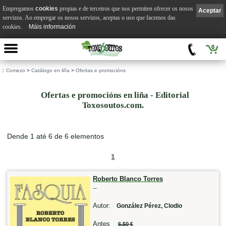
Empregamos
cookies
propias e de terceiros que nos permiten ofrecer os nosos
Aceptar
servizos. Ao empregar os nosos servizos, aceptas o uso que facemos das
cookies.
Máis información
0
::
Comezo
>
Catálogo en liña
>
Ofertas e promocións
Ofertas e promocións en liña - Editorial
Toxosoutos.com.
Dende 1 até 6 de 6 elementos
1
Roberto Blanco Torres
--
Autor:
González Pérez, Clodio
Antes
6,50 €