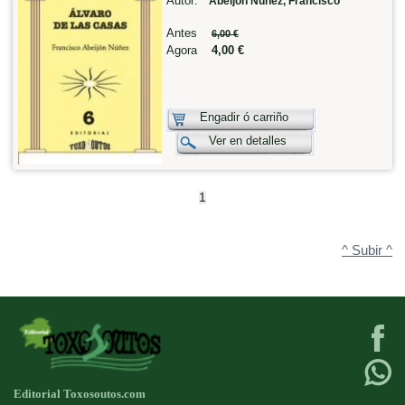
Autor:
Abeijón Núñez, Francisco
Antes
6,00 €
Agora
4,00 €
Engadir ó carriño
Ver en detalles
1
^ Subir ^
Editorial Toxosoutos.com