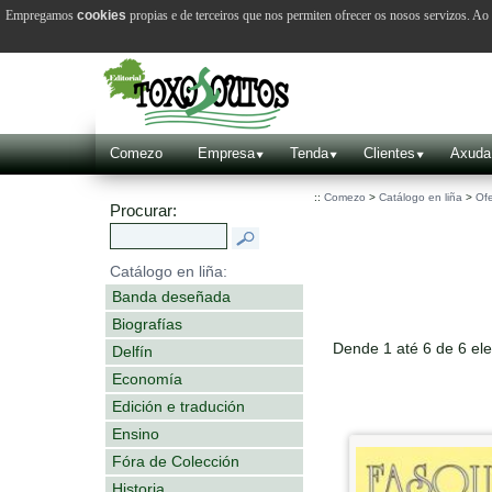
Empregamos
cookies
propias e de terceiros que nos permiten ofrecer os nosos servizos. A
Comezo
Empresa
Tenda
Clientes
Axuda
::
Comezo
>
Catálogo en liña
>
Ofe
Procurar:
Catálogo en liña:
Banda deseñada
Biografías
Dende 1 até 6 de 6 el
Delfín
Economía
Edición e tradución
Ensino
Fóra de Colección
Historia