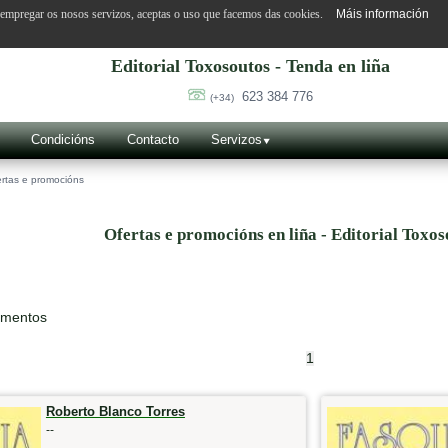
o empregar os nosos servizos, aceptas o uso que facemos das cookies.
Máis información
Editorial Toxosoutos - Tenda en liña
623 384 776
(+34)
Condicións
Contacto
Servizos
rtas e promocións
Ofertas e promocións en liña - Editorial Toxos
ementos
1
Roberto Blanco Torres
--