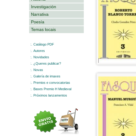
Investigación
Narrativa
Poesía
Temas locais
:.
Catálogo PDF
:.
Autores
:.
Novidades
:.
¿Queres publicar?
:.
Novas
:.
Galería de imaxes
:.
Premios e convocatorias
:.
Bases Premio H Medieval
:.
Próximos lanzamentos