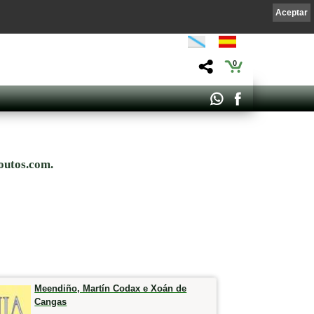
Aceptar
0
outos.com.
Meendiño, Martín Codax e Xoán de
Cangas