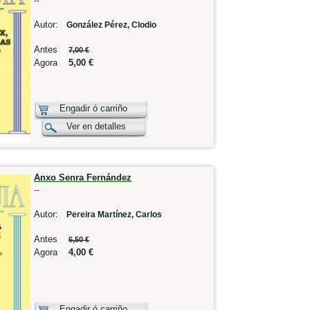
--
Autor:
González Pérez, Clodio
Antes
7,00 €
Agora
5,00 €
Engadir ó carriño
Ver en detalles
Anxo Senra Fernández
--
Autor:
Pereira Martínez, Carlos
Antes
6,50 €
Agora
4,00 €
Engadir ó carriño