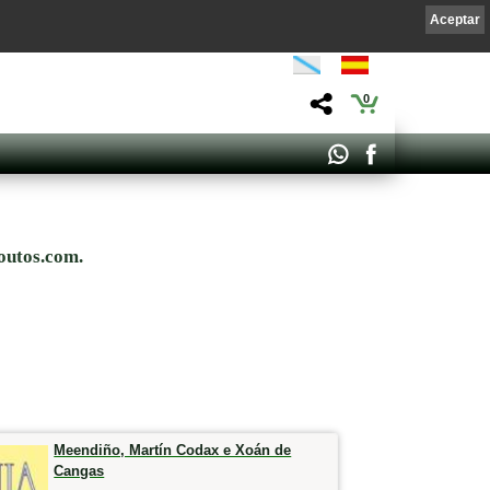
Aceptar
0
outos.com.
Meendiño, Martín Codax e Xoán de
Cangas