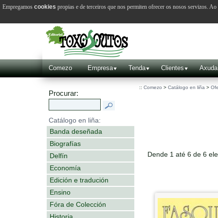
Empregamos
cookies
propias e de terceiros que nos permiten ofrecer os nosos servizos. A
Comezo
Empresa
Tenda
Clientes
Axuda
::
Comezo
>
Catálogo en liña
>
Ofe
Procurar:
Catálogo en liña:
Banda deseñada
Biografías
Dende 1 até 6 de 6 el
Delfín
Economía
Edición e tradución
Ensino
Fóra de Colección
Historia