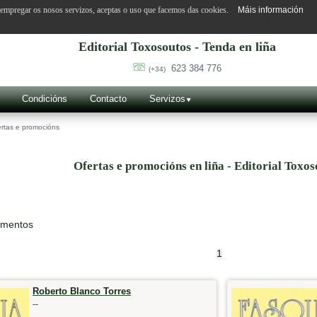
o empregar os nosos servizos, aceptas o uso que facemos das cookies.
Máis información
Editorial Toxosoutos - Tenda en liña
623 384 776
(+34)
Condicións
Contacto
Servizos
rtas e promocións
Ofertas e promocións en liña - Editorial Toxos
ementos
1
Roberto Blanco Torres
--