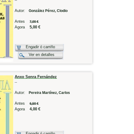
--
Autor:
González Pérez, Clodio
Antes
7,00 €
Agora
5,00 €
Engadir ó carriño
Ver en detalles
Anxo Senra Fernández
--
Autor:
Pereira Martínez, Carlos
Antes
6,50 €
Agora
4,00 €
Engadir ó carriño