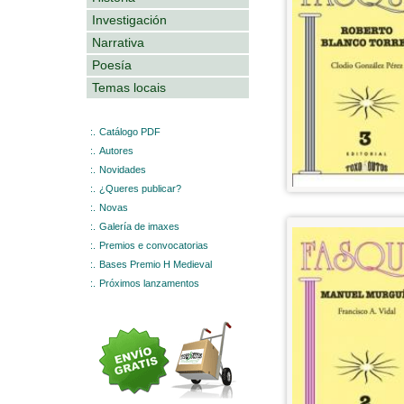
Investigación
Narrativa
Poesía
Temas locais
:.
Catálogo PDF
:.
Autores
:.
Novidades
:.
¿Queres publicar?
:.
Novas
:.
Galería de imaxes
:.
Premios e convocatorias
:.
Bases Premio H Medieval
:.
Próximos lanzamentos