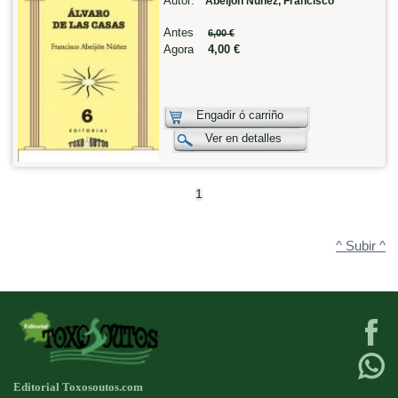
Autor:
Abeijón Núñez, Francisco
Antes
6,00 €
Agora
4,00 €
Engadir ó carriño
Ver en detalles
1
^ Subir ^
Editorial Toxosoutos.com