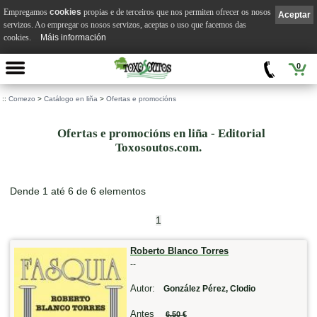
Empregamos
cookies
propias e de terceiros que nos permiten ofrecer os nosos
Aceptar
servizos. Ao empregar os nosos servizos, aceptas o uso que facemos das
cookies.
Máis información
0
::
Comezo
>
Catálogo en liña
>
Ofertas e promocións
Ofertas e promocións en liña - Editorial
Toxosoutos.com.
Dende 1 até 6 de 6 elementos
1
Roberto Blanco Torres
--
Autor:
González Pérez, Clodio
Antes
6,50 €