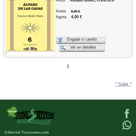
Autor:
Abeijón Núñez, Francisco
Antes
6,00 €
Agora
4,00 €
Engadir ó carriño
Ver en detalles
1
^ Subir ^
Editorial Toxosoutos.com