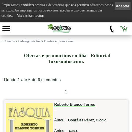
Empregamos
cookies
propias e de terceiros que nos permiten ofrecer os nosos
Aceptar
servizos. Ao empregar os nosos servizos, aceptas o uso que facemos das
cookies.
Máis información
0
::
Comezo
>
Catálogo en liña
>
Ofertas e promocións
Ofertas e promocións en liña - Editorial
Toxosoutos.com.
Dende 1 até 6 de 6 elementos
1
Roberto Blanco Torres
--
Autor:
González Pérez, Clodio
Antes
6,50 €