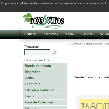
Empregamos
cookies
propias e de terceiros que nos permiten ofrecer os nosos servizos. A
Comezo
Empresa
Tenda
Clientes
Axuda
::
Comezo
>
Catálogo en liña
>
Ofe
Procurar:
Catálogo en liña:
Banda deseñada
Biografías
Dende 1 até 6 de 6 el
Delfín
Economía
Edición e tradución
Ensino
Fóra de Colección
Historia