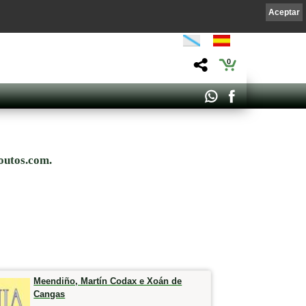
Aceptar
0
outos.com.
Meendiño, Martín Codax e Xoán de
Cangas