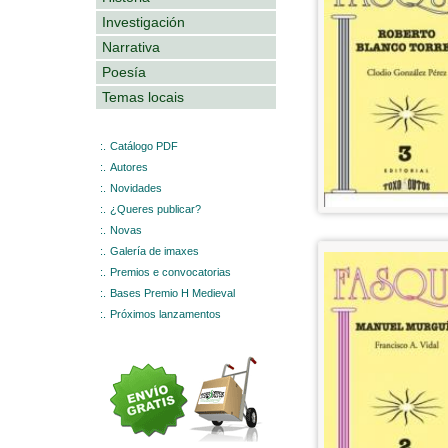
Investigación
Narrativa
Poesía
Temas locais
:.
Catálogo PDF
:.
Autores
:.
Novidades
:.
¿Queres publicar?
:.
Novas
:.
Galería de imaxes
:.
Premios e convocatorias
:.
Bases Premio H Medieval
:.
Próximos lanzamentos