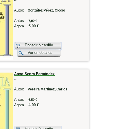
--
Autor:
González Pérez, Clodio
Antes
7,00 €
Agora
5,00 €
Engadir ó carriño
Ver en detalles
Anxo Senra Fernández
--
Autor:
Pereira Martínez, Carlos
Antes
6,50 €
Agora
4,00 €
Engadir ó carriño