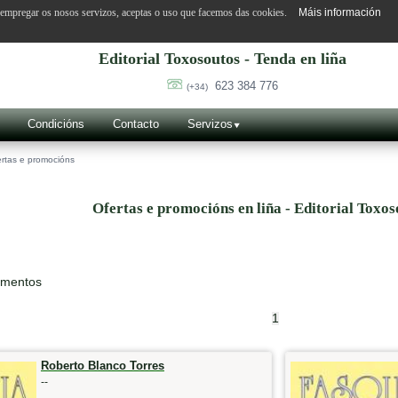
o empregar os nosos servizos, aceptas o uso que facemos das cookies.
Máis información
Editorial Toxosoutos - Tenda en liña
623 384 776
(+34)
Condicións
Contacto
Servizos
rtas e promocións
Ofertas e promocións en liña - Editorial Toxos
ementos
1
Roberto Blanco Torres
--