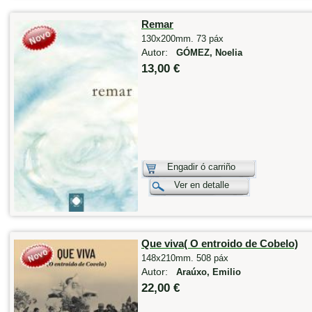
Remar
130x200mm. 73 páx
Autor:
GÓMEZ, Noelia
13,00 €
Engadir ó carriño
Ver en detalle
Que viva( O entroido de Cobelo)
148x210mm. 508 páx
Autor:
Araúxo, Emilio
22,00 €