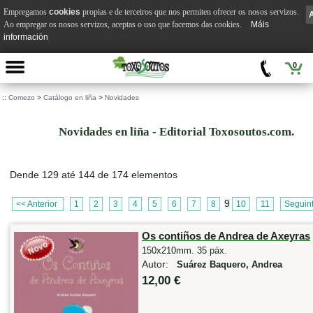
Empregamos
cookies
propias e de terceiros que nos permiten ofrecer os nosos servizos.
Ao empregar os nosos servizos, aceptas o uso que facemos das cookies.
Máis
información
0
::
Comezo
>
Catálogo en liña
>
Novidades
Novidades en liña - Editorial Toxosoutos.com.
Dende 129 até 144 de 174 elementos
9
<< Anterior
1
2
3
4
5
6
7
8
10
11
Seguin
Os contiños de Andrea de Axeyras
150x210mm. 35 páx.
Autor:
Suárez Baquero, Andrea
12,00 €