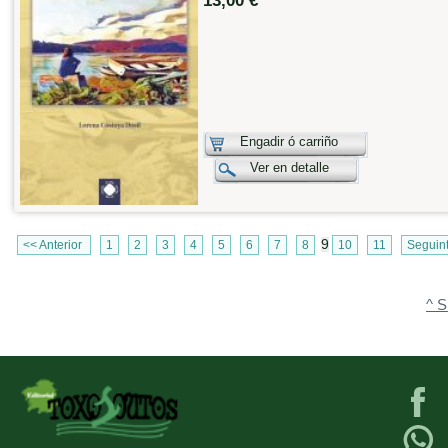
13,00 €
Engadir ó carriño
Ver en detalle
9
<< Anterior
1
2
3
4
5
6
7
8
10
11
Seguin
^ S