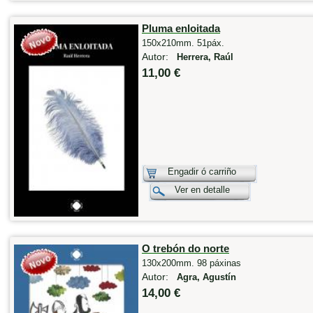
Pluma enloitada
150x210mm. 51páx.
Autor:
Herrera, Raúl
11,00 €
Engadir ó carriño
Ver en detalle
O trebón do norte
130x200mm. 98 páxinas
Autor:
Agra, Agustín
14,00 €