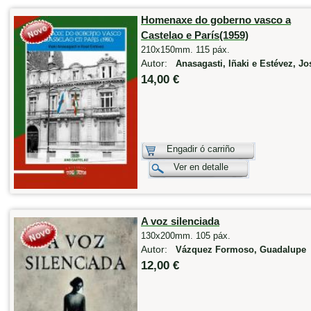
Homenaxe do goberno vasco a
Castelao e París(1959)
210x150mm. 115 páx.
Autor:
Anasagasti, Iñaki e Estévez, Jo
14,00 €
Engadir ó carriño
Ver en detalle
A voz silenciada
130x200mm. 105 páx.
Autor:
Vázquez Formoso, Guadalupe
12,00 €