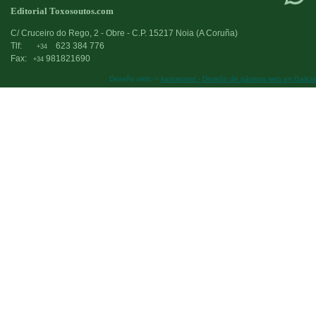
Editorial Toxosoutos.com
C/ Cruceiro do Rego, 2 - Obre - C.P. 15217 Noia (A Coruña)
Tlf:
623 384 776
+34
Fax:
981821690
+34
Deseño web:->
kantaronet - Deseño de páxinas web en Galicia