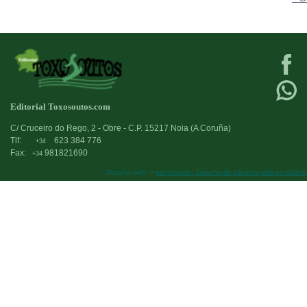
Editorial Toxosoutos.com
C/ Cruceiro do Rego, 2 - Obre - C.P. 15217 Noia (A Coruña)
Tlf:
623 384 776
+34
Fax:
981821690
+34
Deseño web:->
kantaronet - Deseño de páxinas web en Galicia