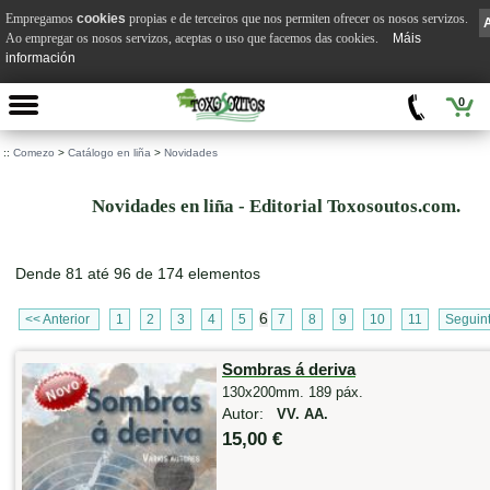
Empregamos
cookies
propias e de terceiros que nos permiten ofrecer os nosos servizos.
Ao empregar os nosos servizos, aceptas o uso que facemos das cookies.
Máis
información
0
::
Comezo
>
Catálogo en liña
>
Novidades
Novidades en liña - Editorial Toxosoutos.com.
Dende 81 até 96 de 174 elementos
6
<< Anterior
1
2
3
4
5
7
8
9
10
11
Seguin
Sombras á deriva
130x200mm. 189 páx.
Autor:
VV. AA.
15,00 €