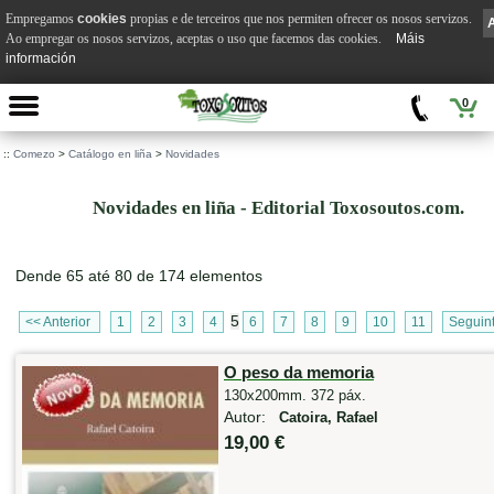
Empregamos
cookies
propias e de terceiros que nos permiten ofrecer os nosos servizos.
Ao empregar os nosos servizos, aceptas o uso que facemos das cookies.
Máis
información
0
::
Comezo
>
Catálogo en liña
>
Novidades
Novidades en liña - Editorial Toxosoutos.com.
Dende 65 até 80 de 174 elementos
5
<< Anterior
1
2
3
4
6
7
8
9
10
11
Seguin
O peso da memoria
130x200mm. 372 páx.
Autor:
Catoira, Rafael
19,00 €