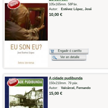
105x165mm. 58Páx.
Autor:
Estévez López, José
10,00 €
Engadir ó carriño
Ver en detalle
A cidade pudibunda
150x210mm. 79 páx.
Autor:
Valcárcel, Fernando
15,00 €