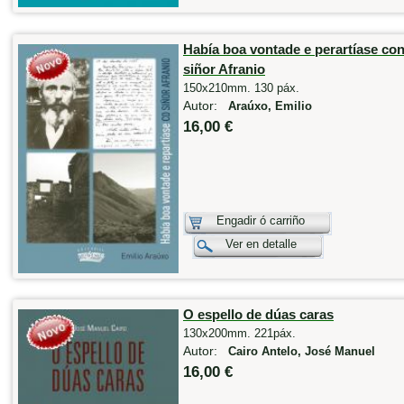
Había boa vontade e perartíase co
siñor Afranio
150x210mm. 130 páx.
Autor:
Araúxo, Emilio
16,00 €
Engadir ó carriño
Ver en detalle
O espello de dúas caras
130x200mm. 221páx.
Autor:
Cairo Antelo, José Manuel
16,00 €