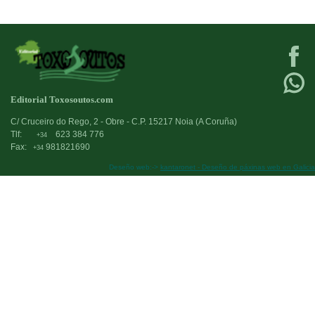
Editorial Toxosoutos.com
C/ Cruceiro do Rego, 2 - Obre - C.P. 15217 Noia (A Coruña)
Tlf:
623 384 776
+34
Fax:
981821690
+34
Deseño web:->
kantaronet - Deseño de páxinas web en Galicia