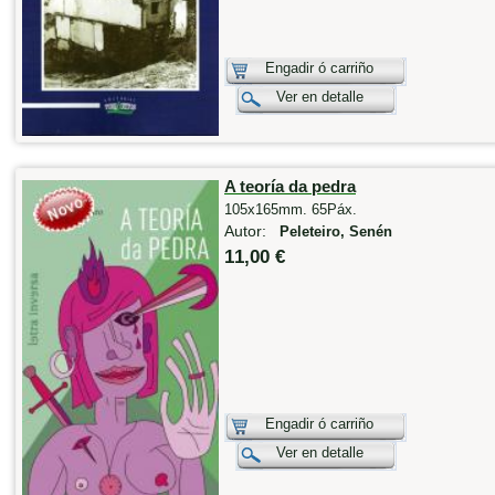
Engadir ó carriño
Ver en detalle
A teoría da pedra
105x165mm. 65Páx.
Autor:
Peleteiro, Senén
11,00 €
Engadir ó carriño
Ver en detalle