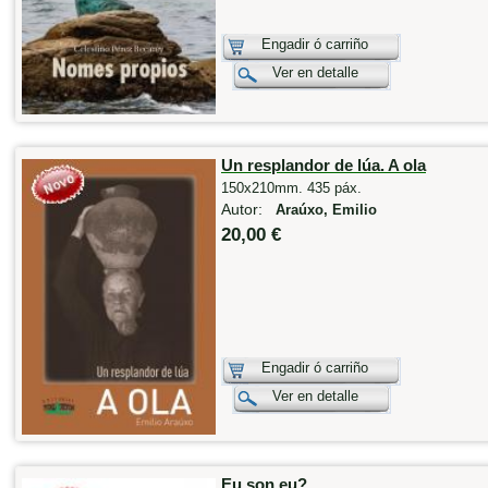
Engadir ó carriño
Ver en detalle
Un resplandor de lúa. A ola
150x210mm. 435 páx.
Autor:
Araúxo, Emilio
20,00 €
Engadir ó carriño
Ver en detalle
Eu son eu?