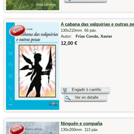
A cabana das valquirias e outras p
130x210mm. 66 páx.
Autor:
Frías Conde, Xavier
12,00 €
Engadir ó carriño
Ver en detalle
Ninguén e compaña
130x200mm. 113 páx