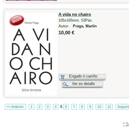
A vida no chairo
105x165mm. 53Páx.
Autor:
Praga, Martín
10,00 €
Engadir ó carriño
Ver en detalle
5
<< Anterior
1
2
3
4
6
7
8
9
10
11
Seguin
^ S