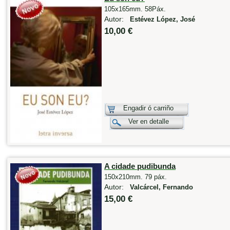
105x165mm. 58Páx.
Autor:
Estévez López, José
10,00 €
Engadir ó carriño
Ver en detalle
A cidade pudibunda
150x210mm. 79 páx.
Autor:
Valcárcel, Fernando
15,00 €