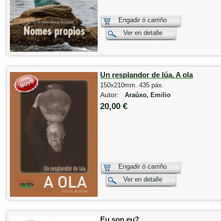
Engadir ó carriño
Ver en detalle
Un resplandor de lúa. A ola
150x210mm. 435 páx.
Autor:
Araúxo, Emilio
20,00 €
Engadir ó carriño
Ver en detalle
Eu son eu?