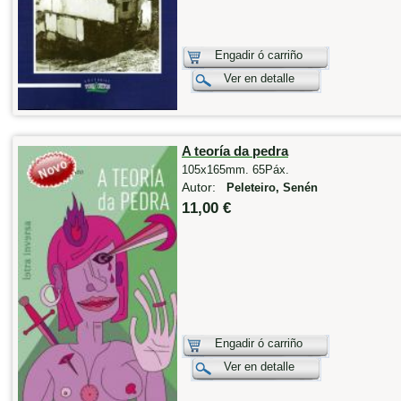
Engadir ó carriño
Ver en detalle
A teoría da pedra
105x165mm. 65Páx.
Autor:
Peleteiro, Senén
11,00 €
Engadir ó carriño
Ver en detalle