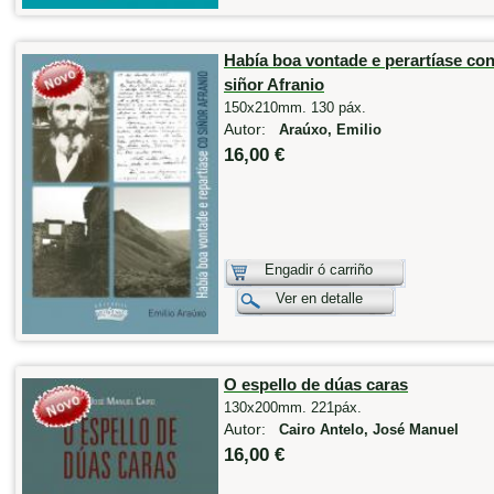
Había boa vontade e perartíase co
siñor Afranio
150x210mm. 130 páx.
Autor:
Araúxo, Emilio
16,00 €
Engadir ó carriño
Ver en detalle
O espello de dúas caras
130x200mm. 221páx.
Autor:
Cairo Antelo, José Manuel
16,00 €