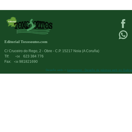
Editorial Toxosoutos.com
C/ Cruceiro do Rego, 2 - Obre - C.P. 15217 Noia (A Coruña)
Tlf:
623 384 776
+34
Fax:
981821690
+34
Deseño web:->
kantaronet - Deseño de páxinas web en Galicia