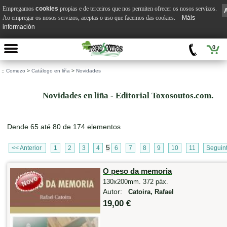
Empregamos
cookies
propias e de terceiros que nos permiten ofrecer os nosos servizos.
Ao empregar os nosos servizos, aceptas o uso que facemos das cookies.
Máis
información
0
::
Comezo
>
Catálogo en liña
>
Novidades
Novidades en liña - Editorial Toxosoutos.com.
Dende 65 até 80 de 174 elementos
5
<< Anterior
1
2
3
4
6
7
8
9
10
11
Seguin
O peso da memoria
130x200mm. 372 páx.
Autor:
Catoira, Rafael
19,00 €