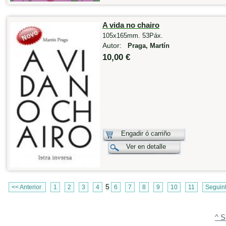
A vida no chairo
105x165mm. 53Páx.
Autor:
Praga, Martín
10,00 €
Engadir ó carriño
Ver en detalle
5
<< Anterior
1
2
3
4
6
7
8
9
10
11
Seguin
^ S