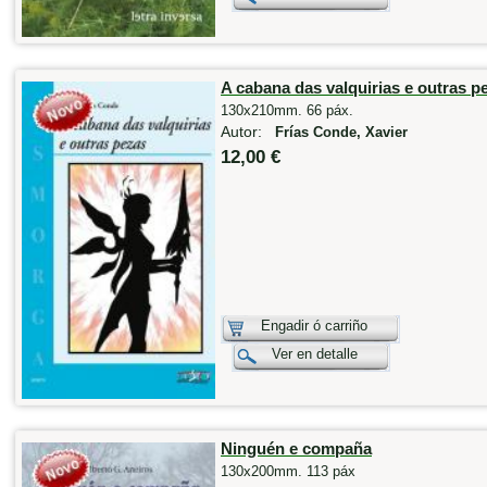
A cabana das valquirias e outras p
130x210mm. 66 páx.
Autor:
Frías Conde, Xavier
12,00 €
Engadir ó carriño
Ver en detalle
Ninguén e compaña
130x200mm. 113 páx