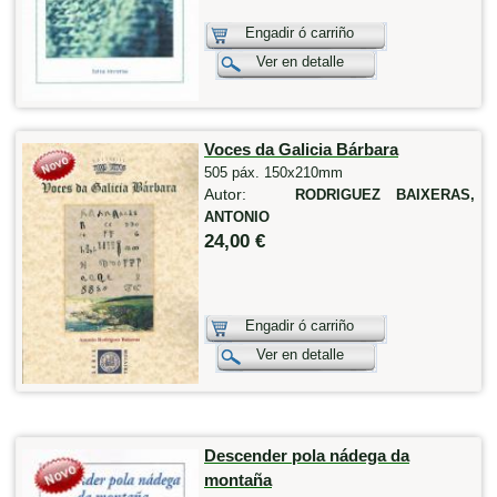
Engadir ó carriño
Ver en detalle
Voces da Galicia Bárbara
505 páx. 150x210mm
Autor:
RODRIGUEZ BAIXERAS,
ANTONIO
24,00 €
Engadir ó carriño
Ver en detalle
Descender pola nádega da
montaña