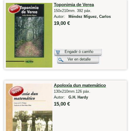
Toponimia de Verea
150x210mm. 392 páx.
Autor:
Méndez Míguez, Carlos
19,00 €
Engadir ó carriño
Ver en detalle
Apoloxía dun matemático
130x210mm.126 páx.
Autor:
G.H. Hardy
15,00 €