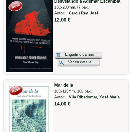
Desvelando a Ademar Escambia
130x200mm.77 páx.
Autor:
Carou Rey, José
12,00 €
Engadir ó carriño
Ver en detalle
Mar de la
165x115mm. 100 páx.
Autor:
Vila Ribadomar, Xosé María
14,00 €