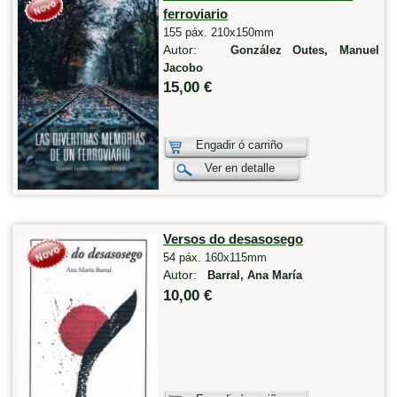
ferroviario
155 páx. 210x150mm
Autor:
González Outes, Manuel
Jacobo
15,00 €
Engadir ó carriño
Ver en detalle
Versos do desasosego
54 páx. 160x115mm
Autor:
Barral, Ana María
10,00 €