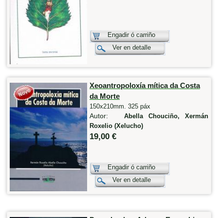
Engadir ó carriño
Ver en detalle
Xeoantropoloxía mítica da Costa
da Morte
150x210mm. 325 páx
Autor:
Abella Chouciño, Xermán
Roxelio (Xelucho)
19,00 €
Engadir ó carriño
Ver en detalle