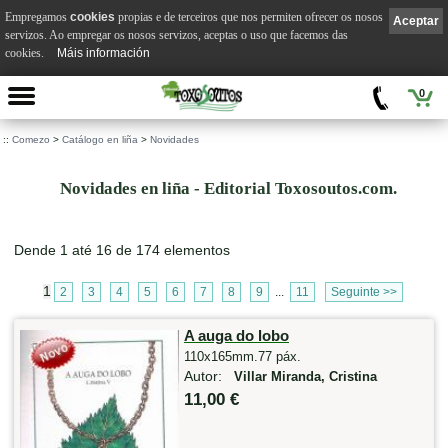
Empregamos
cookies
propias e de terceiros que nos permiten ofrecer os nosos
Aceptar
servizos. Ao empregar os nosos servizos, aceptas o uso que facemos das
cookies.
Máis información
0
::
Comezo
>
Catálogo en liña
>
Novidades
Novidades en liña - Editorial Toxosoutos.com.
Dende 1 até 16 de 174 elementos
1
2
3
4
5
6
7
8
9
...
11
Seguinte >>
A auga do lobo
110x165mm.77 páx.
Autor:
Villar Miranda, Cristina
11,00 €