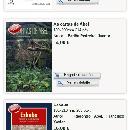
Ver en detalle
As cartas de Abel
130x200mm.214 páx.
Autor:
Fariña Pedreira, Juan A.
14,00 €
Engadir ó carriño
Ver en detalle
Ezkaba
150x210mm. 203 páx.
Autor:
Redondo Abel, Francisco
Xavier
16,00 €