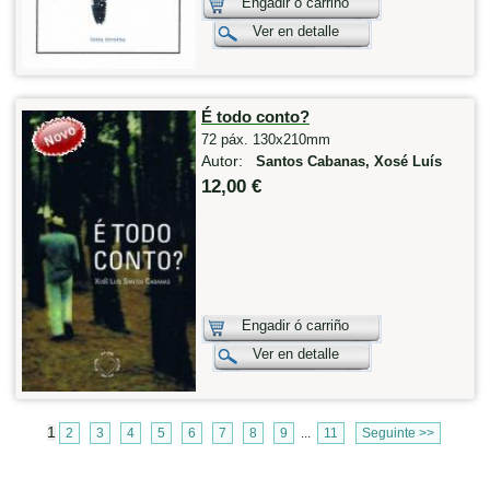
Engadir ó carriño
Ver en detalle
É todo conto?
72 páx. 130x210mm
Autor:
Santos Cabanas, Xosé Luís
12,00 €
Engadir ó carriño
Ver en detalle
1
2
3
4
5
6
7
8
9
...
11
Seguinte >>