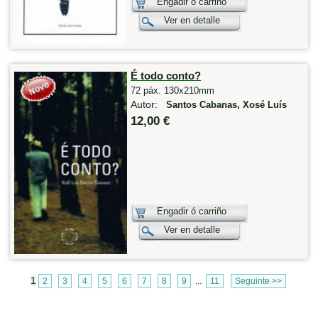
Engadir ó carriño
Ver en detalle
É todo conto?
72 páx. 130x210mm
Autor:
Santos Cabanas, Xosé Luís
12,00 €
Engadir ó carriño
Ver en detalle
1
2
3
4
5
6
7
8
9
...
11
Seguinte >>