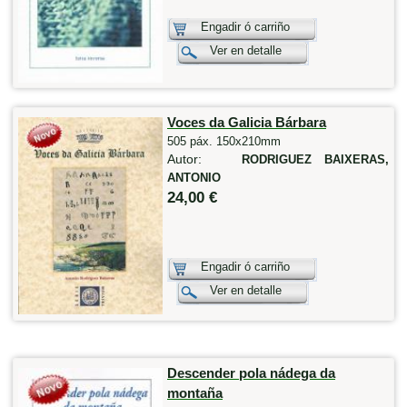
Engadir ó carriño
Ver en detalle
Voces da Galicia Bárbara
505 páx. 150x210mm
Autor:
RODRIGUEZ BAIXERAS,
ANTONIO
24,00 €
Engadir ó carriño
Ver en detalle
Descender pola nádega da
montaña