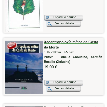
Engadir ó carriño
Ver en detalle
Xeoantropoloxía mítica da Costa
da Morte
150x210mm. 325 páx
Autor:
Abella Chouciño, Xermán
Roxelio (Xelucho)
19,00 €
Engadir ó carriño
Ver en detalle