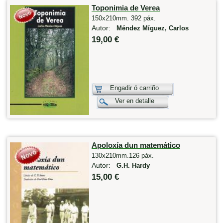
Toponimia de Verea
150x210mm. 392 páx.
Autor:
Méndez Míguez, Carlos
19,00 €
Engadir ó carriño
Ver en detalle
Apoloxía dun matemático
130x210mm.126 páx.
Autor:
G.H. Hardy
15,00 €