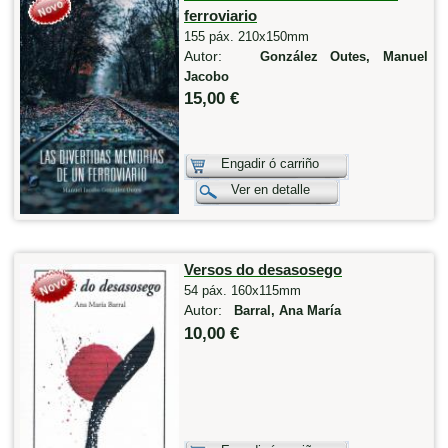
ferroviario
155 páx. 210x150mm
Autor:
González Outes, Manuel
Jacobo
15,00 €
Engadir ó carriño
Ver en detalle
Versos do desasosego
54 páx. 160x115mm
Autor:
Barral, Ana María
10,00 €