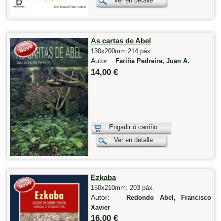
Ver en detalle
As cartas de Abel
130x200mm.214 páx.
Autor:
Fariña Pedreira, Juan A.
14,00 €
Engadir ó carriño
Ver en detalle
Ezkaba
150x210mm. 203 páx.
Autor:
Redondo Abel, Francisco
Xavier
16,00 €