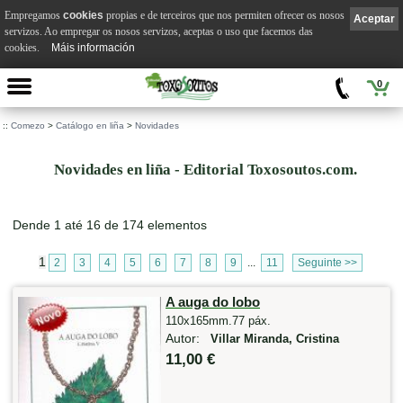
Empregamos
cookies
propias e de terceiros que nos permiten ofrecer os nosos
Aceptar
servizos. Ao empregar os nosos servizos, aceptas o uso que facemos das
cookies.
Máis información
0
::
Comezo
>
Catálogo en liña
>
Novidades
Novidades en liña - Editorial Toxosoutos.com.
Dende 1 até 16 de 174 elementos
1
2
3
4
5
6
7
8
9
...
11
Seguinte >>
A auga do lobo
110x165mm.77 páx.
Autor:
Villar Miranda, Cristina
11,00 €