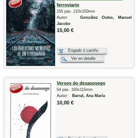
ferroviario
155 páx. 210x150mm
Autor:
González Outes, Manuel
Jacobo
15,00 €
Engadir ó carriño
Ver en detalle
Versos do desasosego
54 páx. 160x115mm
Autor:
Barral, Ana María
10,00 €