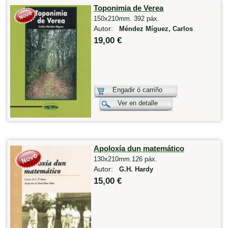
Toponimia de Verea
150x210mm. 392 páx.
Autor:
Méndez Míguez, Carlos
19,00 €
Engadir ó carriño
Ver en detalle
Apoloxía dun matemático
130x210mm.126 páx.
Autor:
G.H. Hardy
15,00 €