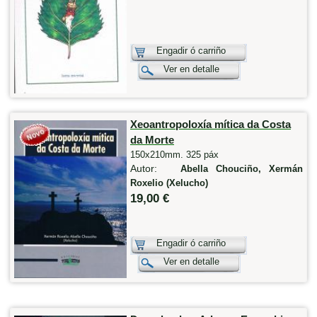
Engadir ó carriño
Ver en detalle
Xeoantropoloxía mítica da Costa
da Morte
150x210mm. 325 páx
Autor:
Abella Chouciño, Xermán
Roxelio (Xelucho)
19,00 €
Engadir ó carriño
Ver en detalle