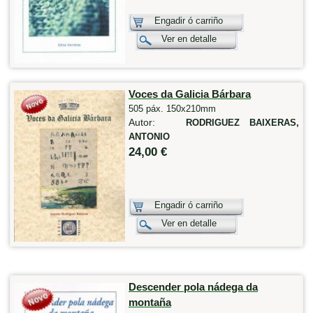
Engadir ó carriño
Ver en detalle
Voces da Galicia Bárbara
505 páx. 150x210mm
Autor:
RODRIGUEZ BAIXERAS,
ANTONIO
24,00 €
Engadir ó carriño
Ver en detalle
Descender pola nádega da
montaña