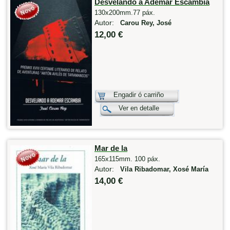
Desvelando a Ademar Escambia
130x200mm.77 páx.
Autor:
Carou Rey, José
12,00 €
Engadir ó carriño
Ver en detalle
Mar de la
165x115mm. 100 páx.
Autor:
Vila Ribadomar, Xosé María
14,00 €