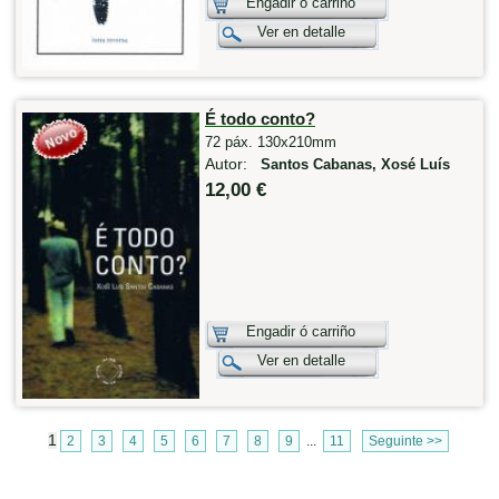
Engadir ó carriño
Ver en detalle
É todo conto?
72 páx. 130x210mm
Autor:
Santos Cabanas, Xosé Luís
12,00 €
Engadir ó carriño
Ver en detalle
1
2
3
4
5
6
7
8
9
...
11
Seguinte >>