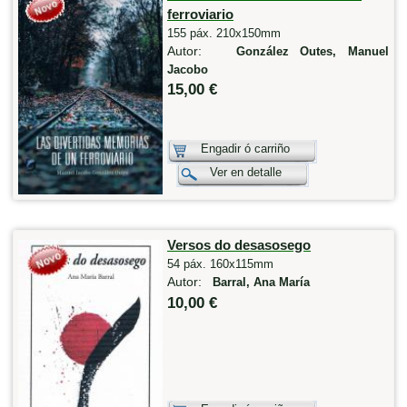
ferroviario
155 páx. 210x150mm
Autor:
González Outes, Manuel
Jacobo
15,00 €
Engadir ó carriño
Ver en detalle
Versos do desasosego
54 páx. 160x115mm
Autor:
Barral, Ana María
10,00 €