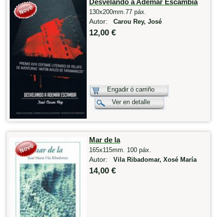
Desvelando a Ademar Escambia
130x200mm.77 páx.
Autor:
Carou Rey, José
12,00 €
Engadir ó carriño
Ver en detalle
Mar de la
165x115mm. 100 páx.
Autor:
Vila Ribadomar, Xosé María
14,00 €