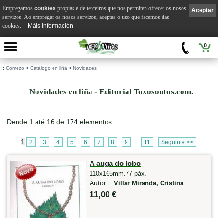
Empregamos
cookies
propias e de terceiros que nos permiten ofrecer os nosos
Aceptar
servizos. Ao empregar os nosos servizos, aceptas o uso que facemos das
cookies.
Máis información
0
::
Comezo
>
Catálogo en liña
>
Novidades
Novidades en liña - Editorial Toxosoutos.com.
Dende 1 até 16 de 174 elementos
1
2
3
4
5
6
7
8
9
...
11
Seguinte >>
A auga do lobo
110x165mm.77 páx.
Autor:
Villar Miranda, Cristina
11,00 €