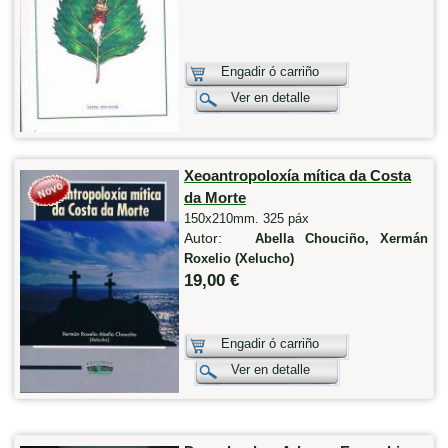
Engadir ó carriño
Ver en detalle
Xeoantropoloxía mítica da Costa
da Morte
150x210mm. 325 páx
Autor:
Abella Chouciño, Xermán
Roxelio (Xelucho)
19,00 €
Engadir ó carriño
Ver en detalle