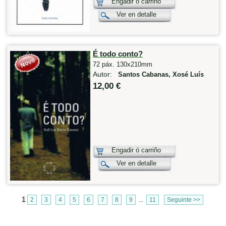
Engadir ó carriño
Ver en detalle
É todo conto?
72 páx. 130x210mm
Autor:
Santos Cabanas, Xosé Luís
12,00 €
Engadir ó carriño
Ver en detalle
1
2
3
4
5
6
7
8
9
...
11
Seguinte >>