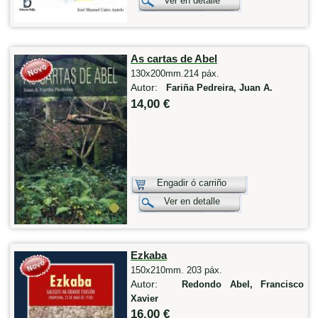
Ver en detalle
As cartas de Abel
130x200mm.214 páx.
Autor:
Fariña Pedreira, Juan A.
14,00 €
Engadir ó carriño
Ver en detalle
Ezkaba
150x210mm. 203 páx.
Autor:
Redondo Abel, Francisco
Xavier
16,00 €