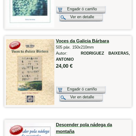
Engadir ó carriño
Ver en detalle
Voces da Galicia Bárbara
505 páx. 150x210mm
Autor:
RODRIGUEZ BAIXERAS,
ANTONIO
24,00 €
Engadir ó carriño
Ver en detalle
Descender pola nádega da
montaña