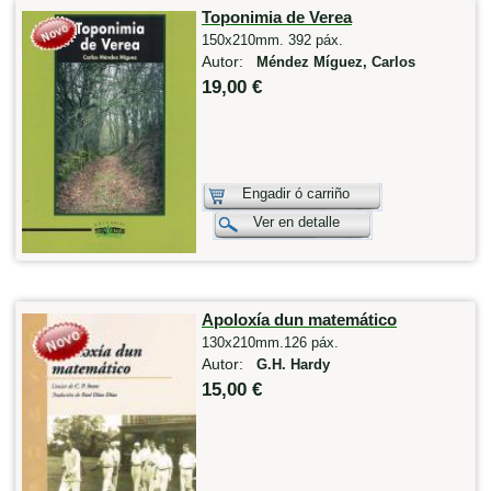
Toponimia de Verea
150x210mm. 392 páx.
Autor:
Méndez Míguez, Carlos
19,00 €
Engadir ó carriño
Ver en detalle
Apoloxía dun matemático
130x210mm.126 páx.
Autor:
G.H. Hardy
15,00 €