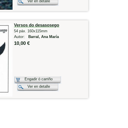
Ver en detalle
Versos do desasosego
54 páx. 160x115mm
Autor:
Barral, Ana María
10,00 €
Engadir ó carriño
Ver en detalle