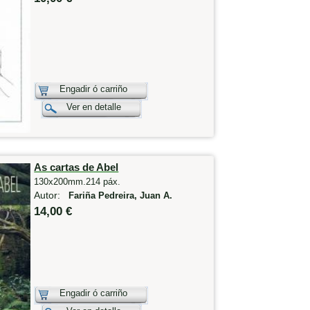
Engadir ó carriño
Ver en detalle
As cartas de Abel
130x200mm.214 páx.
Autor:
Fariña Pedreira, Juan A.
14,00 €
Engadir ó carriño