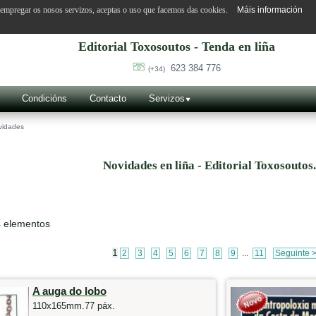
o empregar os nosos servizos, aceptas o uso que facemos das cookies.
Máis información
Editorial Toxosoutos - Tenda en liña
623 384 776
(+34)
Condicións
Contacto
Servizos
vidades
Novidades en liña - Editorial Toxosoutos
4 elementos
1
2
3
4
5
6
7
8
9
...
11
Seguinte 
A auga do lobo
110x165mm.77 páx.