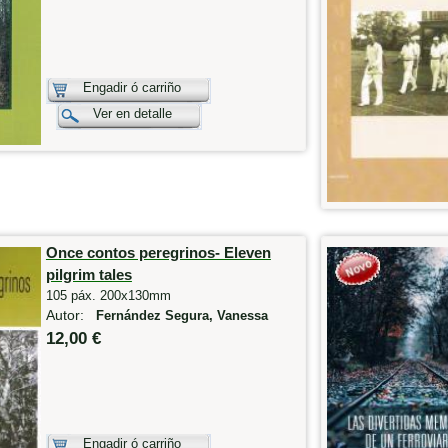
Engadir ó carriño
Ver en detalle
Once contos peregrinos- Eleven
pilgrim tales
105 páx. 200x130mm
Autor:
Fernández Segura, Vanessa
12,00 €
Engadir ó carriño