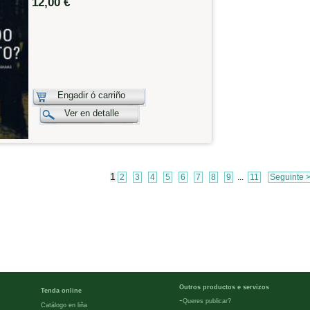
12,00 €
Engadir ó carriño
Ver en detalle
1
2
3
4
5
6
7
8
9
...
11
Seguinte 
Outros productos e servizos
Tenda online
-
Queres publicar?
Catálogo en liña