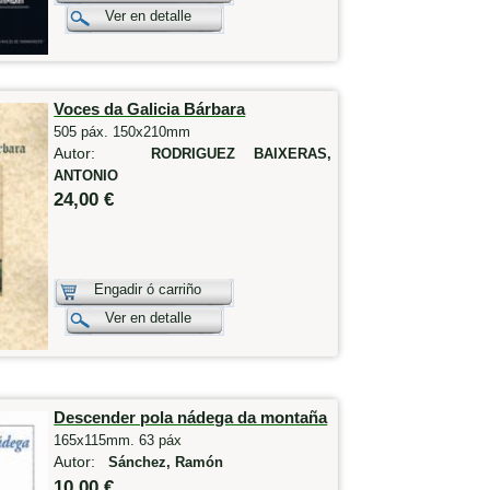
Ver en detalle
Voces da Galicia Bárbara
505 páx. 150x210mm
Autor:
RODRIGUEZ BAIXERAS,
ANTONIO
24,00 €
Engadir ó carriño
Ver en detalle
Descender pola nádega da montaña
165x115mm. 63 páx
Autor:
Sánchez, Ramón
10,00 €