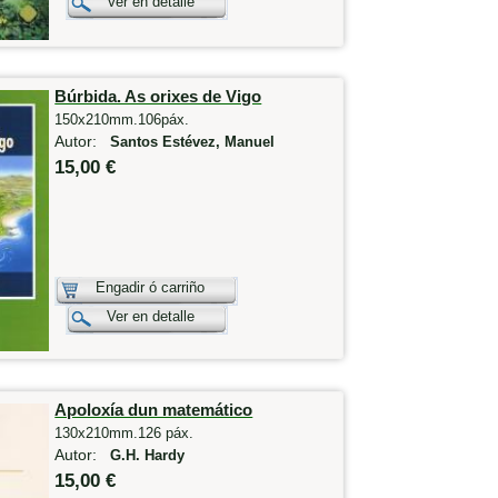
Ver en detalle
Búrbida. As orixes de Vigo
150x210mm.106páx.
Autor:
Santos Estévez, Manuel
15,00 €
Engadir ó carriño
Ver en detalle
Apoloxía dun matemático
130x210mm.126 páx.
Autor:
G.H. Hardy
15,00 €