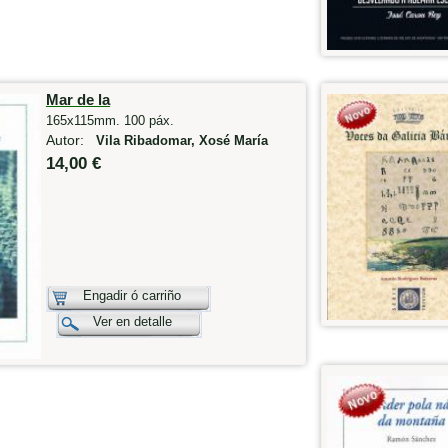
Mar de la
165x115mm. 100 páx.
Autor:
Vila Ribadomar, Xosé María
14,00 €
Engadir ó carriño
Ver en detalle