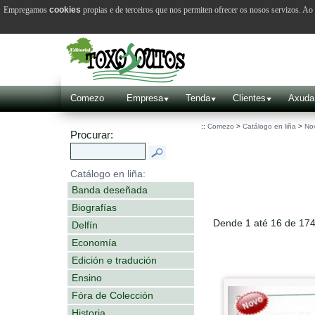
Empregamos
cookies
propias e de terceiros que nos permiten ofrecer os nosos servizos. A
Comezo
Empresa
Tenda
Clientes
Axuda
::
Comezo
>
Catálogo en liña
>
No
Procurar:
Catálogo en liña:
Banda deseñada
Biografías
Dende 1 até 16 de 17
Delfín
Economía
Edición e tradución
Ensino
Fóra de Colección
Historia