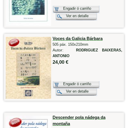
Engadir ó carriño
Ver en detalle
Voces da Galicia Bárbara
505 páx. 150x210mm
Autor:
RODRIGUEZ BAIXERAS,
ANTONIO
24,00 €
Engadir ó carriño
Ver en detalle
Descender pola nádega da
montaña