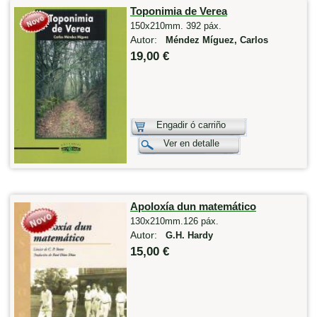
Toponimia de Verea
150x210mm. 392 páx.
Autor:
Méndez Míguez, Carlos
19,00 €
Engadir ó carriño
Ver en detalle
Apoloxía dun matemático
130x210mm.126 páx.
Autor:
G.H. Hardy
15,00 €