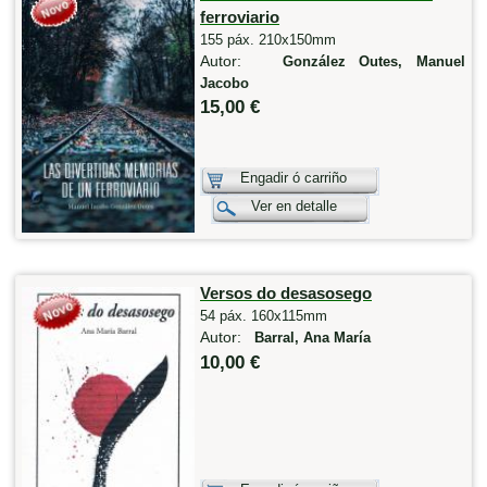
ferroviario
155 páx. 210x150mm
Autor:
González Outes, Manuel
Jacobo
15,00 €
Engadir ó carriño
Ver en detalle
Versos do desasosego
54 páx. 160x115mm
Autor:
Barral, Ana María
10,00 €