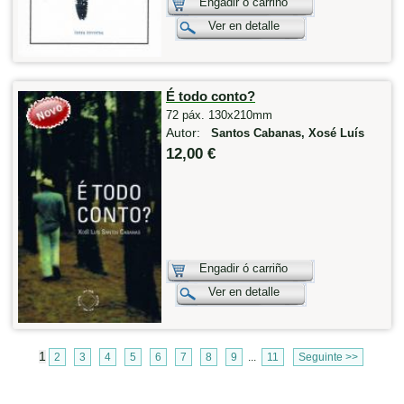
Engadir ó carriño
Ver en detalle
É todo conto?
72 páx. 130x210mm
Autor:
Santos Cabanas, Xosé Luís
12,00 €
Engadir ó carriño
Ver en detalle
1
2
3
4
5
6
7
8
9
...
11
Seguinte >>