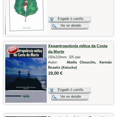
Engadir ó carriño
Ver en detalle
Xeoantropoloxía mítica da Costa
da Morte
150x210mm. 325 páx
Autor:
Abella Chouciño, Xermán
Roxelio (Xelucho)
19,00 €
Engadir ó carriño
Ver en detalle