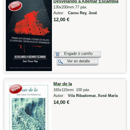
Desvelando a Ademar Escambia
130x200mm.77 páx.
Autor:
Carou Rey, José
12,00 €
Engadir ó carriño
Ver en detalle
Mar de la
165x115mm. 100 páx.
Autor:
Vila Ribadomar, Xosé María
14,00 €