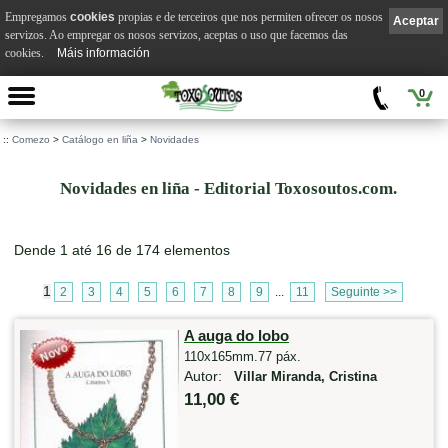
Empregamos
cookies
propias e de terceiros que nos permiten ofrecer os nosos
Aceptar
servizos. Ao empregar os nosos servizos, aceptas o uso que facemos das
cookies.
Máis información
0
::
Comezo
>
Catálogo en liña
>
Novidades
Novidades en liña - Editorial Toxosoutos.com.
Dende 1 até 16 de 174 elementos
1
2
3
4
5
6
7
8
9
...
11
Seguinte >>
A auga do lobo
110x165mm.77 páx.
Autor:
Villar Miranda, Cristina
11,00 €