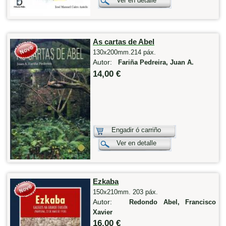
Ver en detalle
As cartas de Abel
130x200mm.214 páx.
Autor:
Fariña Pedreira, Juan A.
14,00 €
Engadir ó carriño
Ver en detalle
Ezkaba
150x210mm. 203 páx.
Autor:
Redondo Abel, Francisco
Xavier
16,00 €