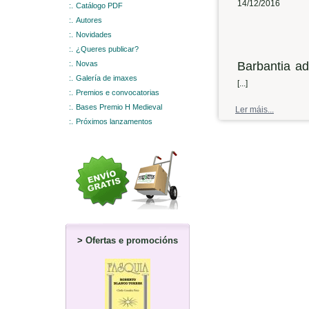
14/12/2016
:.
Catálogo PDF
:.
Autores
:.
Novidades
:.
¿Queres publicar?
:.
Novas
Barbantia ad
:.
Galería de imaxes
das festas 
[...]
:.
Premios e convocatorias
asociación c
:.
Bases Premio H Medieval
Ler máis...
cultura noie
:.
Próximos lanzamentos
volta, o con
Vidal, que
Paisaxes urb
ata 1950
. O
Radio Voz B
adianto dun
>
Ofertas e promocións
se espera, t
-¿Cal é o 
presentará o