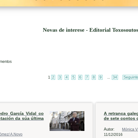
Novas de interese - Editorial Toxosouto
ementos
1
2
3
4
5
6
7
8
9
...
34
Seguint
edro García Vidal co
A retranca gale
ntación da súa última
de sete contos 
Autor:
Mónica V
ómez/ A.Novo
11/12/2016