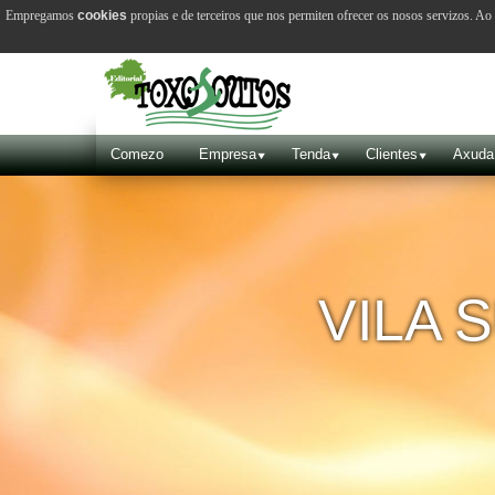
Empregamos
cookies
propias e de terceiros que nos permiten ofrecer os nosos servizos. A
Comezo
Empresa
Tenda
Clientes
Axuda
VILA 