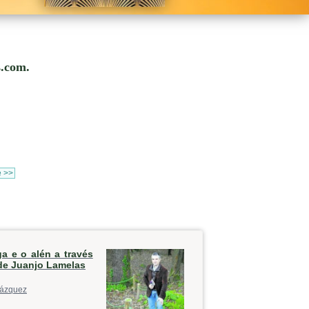
s.com.
e >>
ga e o alén a través
de Juanjo Lamelas
ázquez