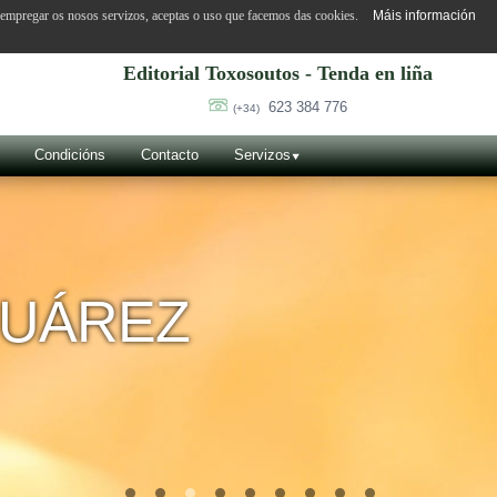
o empregar os nosos servizos, aceptas o uso que facemos das cookies.
Máis información
Editorial Toxosoutos - Tenda en liña
623 384 776
(+34)
Condicións
Contacto
Servizos
SUÁREZ