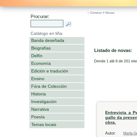
.
::
Comezo
>
Novas
Procurar:
Catálogo en liña:
Banda deseñada
Biografías
Listado de novas:
Delfín
Dende 1 até 6 de 201 el
Economía
Edición e tradución
Ensino
Fóra de Colección
Historia
Investigación
Narrativa
Entrevista a P
Poesía
gallo da prese
obra.
Temas locais
Autor:
Marta G