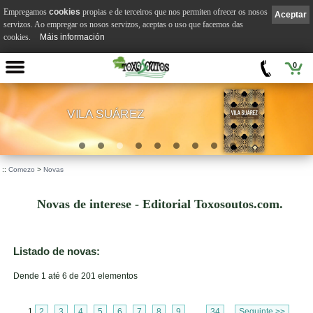
Empregamos
cookies
propias e de terceiros que nos permiten ofrecer os nosos
Aceptar
servizos. Ao empregar os nosos servizos, aceptas o uso que facemos das
cookies.
Máis información
0
VILA SUÁREZ
.
::
Comezo
>
Novas
Novas de interese - Editorial Toxosoutos.com.
Listado de novas:
Dende 1 até 6 de 201 elementos
1
2
3
4
5
6
7
8
9
...
34
Seguinte >>