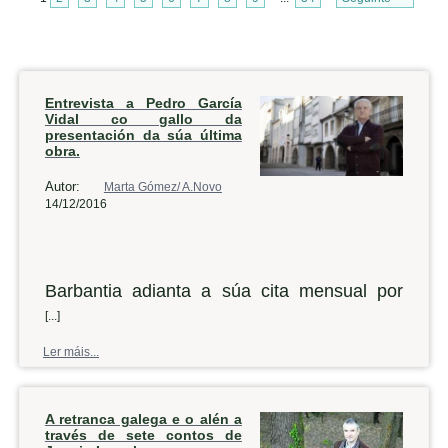
Entrevista a Pedro García
Vidal co gallo da
presentación da súa última
obra.
Autor:
Marta Gómez/ A.Novo
14/12/2016
Barbantia adianta a súa cita mensual por
mor das festas do Nadal, así que este
[...]
venres a asociación cultural levará a cabo
Ler máis...
na casa de cultura noiesa unha nova
presentación. Desta volta, o convidado é o
A retranca galega e o alén a
historiador Pedro García Vidal, que falará do
través de sete contos de