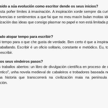
ido a súa evolución como escritor dende os seus inicios?
ta poñer límites á imaxinación. A inspiración xorde sempre da cur
 vivencias e sentimentos a que fai que no meu maxín bulan moitas id
ización das ideas que consigo plasmar no papel e non está limitada po
ado atopar tempo para escribir?
 tempo para o que che gusta de verdade. Ben certo é que a inspira
traballando. Escribir é un oficio solitario, constante e metódico. Eu, 
escribir.
 os seus vindeiros pasos?
 traballos abertos: un libro de divulgación científica en proceso de
ntico”, unha novela medieval de cabaleiros e trobadores baseada
a historia que transcorrerá na civilización maia na penínsu
ción.