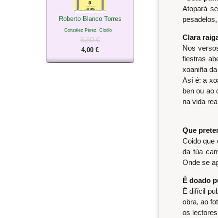
Atopará se
Roberto Blanco Torres
pesadelos,
González Pérez, Clodio
Clara raig
6,50 €
Nos versos
4,00 €
fiestras ab
xoaniña da 
Así é: a x
ben ou ao 
na vida real
Que preten
Coido que 
da túa cam
Onde se ag
É doado p
É difícil p
obra, ao fo
os lectores