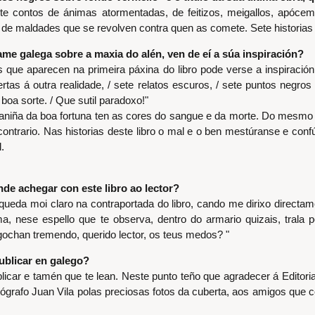
te contos de ánimas atormentadas, de feitizos, meigallos, apóc
 de maldades que se revolven contra quen as comete. Sete historias 
ame galega sobre a maxia do alén, ven de eí a súa inspiración?
 que aparecen na primeira páxina do libro pode verse a inspiración 
ertas á outra realidade, / sete relatos escuros, / sete puntos negro
boa sorte. / Que sutil paradoxo!"
oaniña da boa fortuna ten as cores do sangue e da morte. Do mesmo 
contrario. Nas historias deste libro o mal e o ben mestúranse e c
.
de achegar con este libro ao lector?
queda moi claro na contraportada do libro, cando me dirixo directam
a, nese espello que te observa, dentro do armario quizais, trala p
ochan tremendo, querido lector, os teus medos? "
ublicar en galego?
ublicar e tamén que te lean. Neste punto teño que agradecer á Editor
tógrafo Juan Vila polas preciosas fotos da cuberta, aos amigos que co