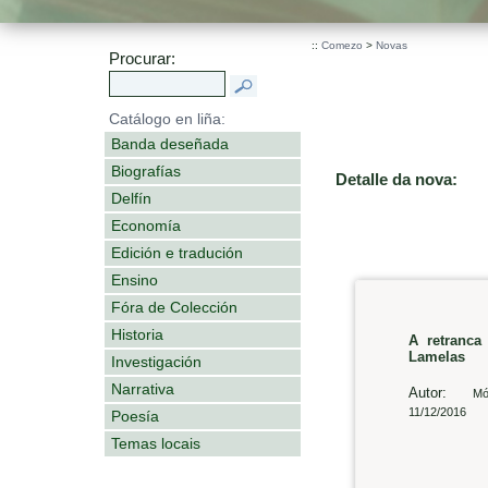
::
Comezo
>
Novas
Procurar:
Catálogo en liña:
Banda deseñada
Biografías
Detalle da nova:
Delfín
Economía
Edición e tradución
Ensino
Fóra de Colección
Historia
A retranca
Lamelas
Investigación
Narrativa
Autor:
Mó
11/12/2016
Poesía
Temas locais