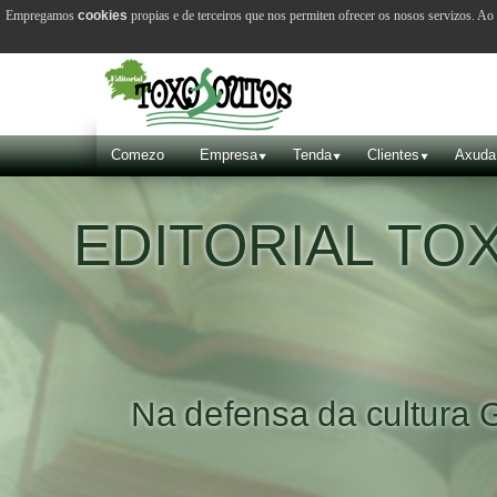
Empregamos
cookies
propias e de terceiros que nos permiten ofrecer os nosos servizos. A
Comezo
Empresa
Tenda
Clientes
Axuda
EDITORIAL T
Na defensa da cultura 