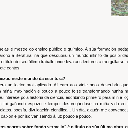
elas é mestre do ensino público e químico. A súa formación pedagó
várono á literatura, na que descubriu un mundo infinito de posibili
 o título do seu último traballo onde leva aos lectores a mergullarse
sete contos.
zou neste mundo da escritura?
era un lector moi aplicado. Aí cara aos vinte anos descubrín que 
a miña imaxinación e pouco a pouco foise transformando nunha ne
 interese pola historia da ciencia, escribindo primeiro para min e 
n foi gañando espazo e tempo, despregándose na miña vida en mú
relatos, poesía, divulgación científica... Un día, alguén me conven
 caixón e por iso van saíndo á luz pouco a pouco.
os negros sobre fondo vermello" é o título da súa última obra, q