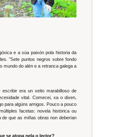
xica e a súa paixón pola historia da
dades. "Sete puntos negros sobre fondo
 no mundo do alén e a retranca galega a
escribir era un xeito marabilloso de
cesidade vital. Comecei, xa o dixen,
logo para algúns amigos. Pouco a pouco
ltiples facetas: novela histórica ou
ceu de que as miñas obras non deberían
ue se atopa nela o lector?