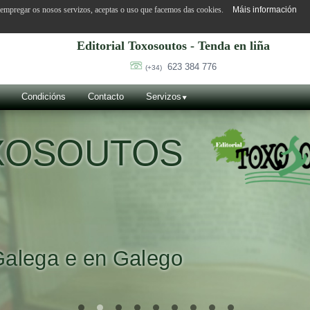
o empregar os nosos servizos, aceptas o uso que facemos das cookies.
Máis información
Editorial Toxosoutos - Tenda en liña
623 384 776
(+34)
Condicións
Contacto
Servizos
OXOSOUTOS
Galega e en Galego