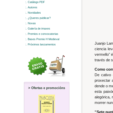
:.
Catálogo PDF
:.
Autores
:.
Novidades
:.
¿Queres publicar?
:.
Novas
:.
Galería de imaxes
:.
Premios e convocatorias
:.
Bases Premio H Medieval
Juanjo Lam
:.
Próximos lanzamentos
ciencia le
vermello" é
través de 
Como come
De cativo 
proxectar 
dende o meu
>
Ofertas e promocións
esta paixó
alegórica, 
morrer nun
“Sete punt