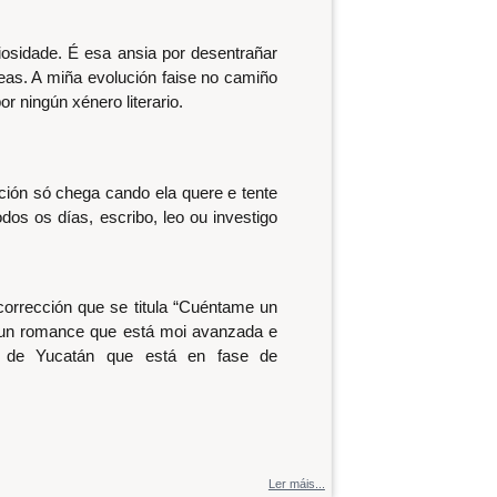
iosidade. É esa ansia por desentrañar
eas. A miña evolución faise no camiño
r ningún xénero literario.
ción só chega cando ela quere e tente
todos os días, escribo, leo ou investigo
 corrección que se titula “Cuéntame un
 nun romance que está moi avanzada e
la de Yucatán que está en fase de
Ler máis...