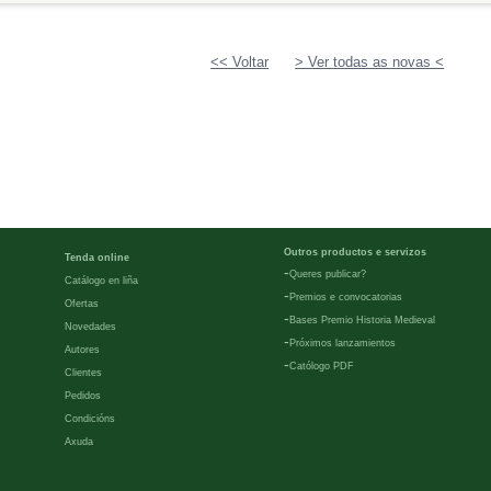
<< Voltar
> Ver todas as novas <
Outros productos e servizos
Tenda online
-
Queres publicar?
Catálogo en liña
-
Premios e convocatorias
Ofertas
-
Bases Premio Historia Medieval
Novedades
-
Próximos lanzamientos
Autores
-
Católogo PDF
Clientes
Pedidos
Condicións
Axuda