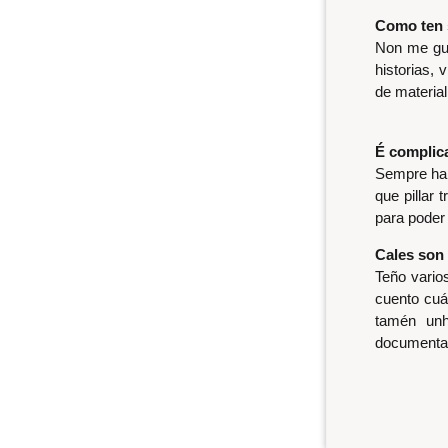
Como ten s
Non me gus
historias,
de material
É complic
Sempre hai
que pillar 
para poder 
Cales son
Teño varios
cuento cuá
tamén unh
documenta