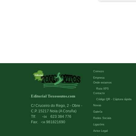
Comezo
Empresa
Onde estamos
Ruta XPS
Contacto
Editorial Toxosoutos.com
Código QR - Cáptura rápida
C/ Cruceiro do Rego, 2 - Obre -
Novas
C.P. 15217 Noia (A Coruña)
Galería
Tlf:
623 384 776
+34
Redes Sociais
Fax:
981821690
+34
Ligazóns
Aviso Legal