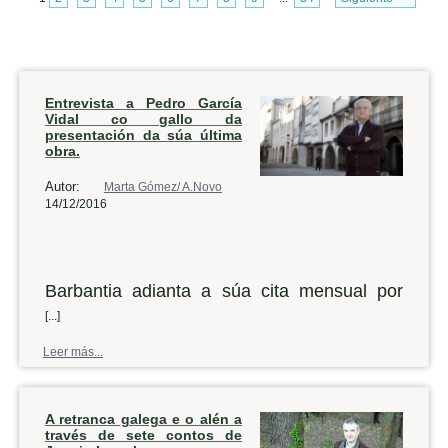
Entrevista a Pedro García
Vidal co gallo da
presentación da súa última
obra.
Autor:
Marta Gómez/ A.Novo
14/12/2016
Barbantia adianta a súa cita mensual por
mor das festas do Nadal, así que este
[...]
venres a asociación cultural levará a cabo
Leer más...
na casa de cultura noiesa unha nova
presentación. Desta volta, o convidado é o
A retranca galega e o alén a
historiador Pedro García Vidal, que falará do
través de sete contos de