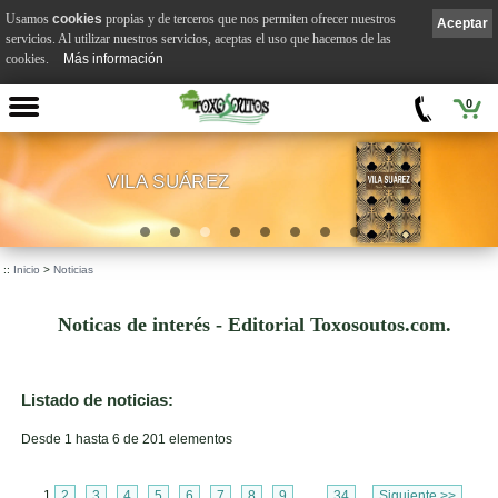
Usamos
cookies
propias y de terceros que nos permiten ofrecer nuestros
Aceptar
servicios. Al utilizar nuestros servicios, aceptas el uso que hacemos de las
cookies.
Más información
0
VILA SUÁREZ
.
::
Inicio
>
Noticias
Noticas de interés - Editorial Toxosoutos.com.
Listado de noticias:
Desde 1 hasta 6 de 201 elementos
1
2
3
4
5
6
7
8
9
...
34
Siguiente >>