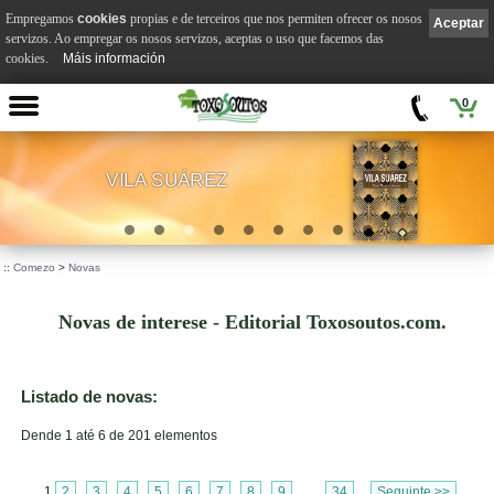
Empregamos
cookies
propias e de terceiros que nos permiten ofrecer os nosos
Aceptar
servizos. Ao empregar os nosos servizos, aceptas o uso que facemos das
cookies.
Máis información
0
VILA SUÁREZ
.
::
Comezo
>
Novas
Novas de interese - Editorial Toxosoutos.com.
Listado de novas:
Dende 1 até 6 de 201 elementos
1
2
3
4
5
6
7
8
9
...
34
Seguinte >>