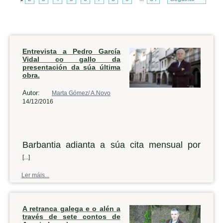
Entrevista a Pedro García
Vidal co gallo da
presentación da súa última
obra.
Autor:
Marta Gómez/ A.Novo
14/12/2016
Barbantia adianta a súa cita mensual por
mor das festas do Nadal, así que este
[...]
venres a asociación cultural levará a cabo
Ler máis...
na casa de cultura noiesa unha nova
presentación. Desta volta, o convidado é o
A retranca galega e o alén a
historiador Pedro García Vidal, que falará do
través de sete contos de