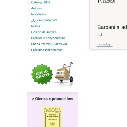
14/12/2016
:.
Catálogo PDF
:.
Autores
:.
Novidades
:.
¿Queres publicar?
:.
Novas
Barbantia ad
:.
Galería de imaxes
das festas 
[...]
:.
Premios e convocatorias
asociación c
:.
Bases Premio H Medieval
Ler máis...
cultura noie
:.
Próximos lanzamentos
volta, o con
Vidal, que
Paisaxes urb
ata 1950
. O
Radio Voz B
adianto dun
>
Ofertas e promocións
se espera, t
-¿Cal é o 
presentará o