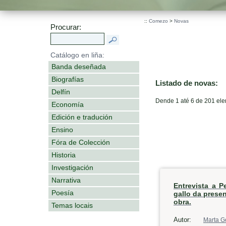
.
::
Comezo
>
Novas
Procurar:
Catálogo en liña:
Banda deseñada
Biografías
Listado de novas:
Delfín
Dende 1 até 6 de 201 el
Economía
Edición e tradución
Ensino
Fóra de Colección
Historia
Investigación
Narrativa
Entrevista a P
Poesía
gallo da prese
obra.
Temas locais
Autor:
Marta G