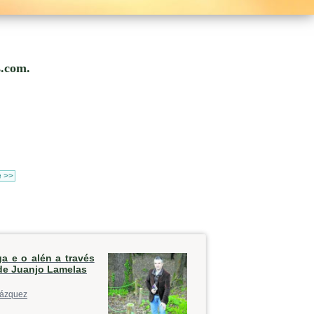
s.com.
e >>
ga e o alén a través
de Juanjo Lamelas
ázquez