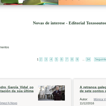
Novas de interese - Editorial Toxosouto
ementos
1
2
3
4
5
6
7
8
9
...
34
Seguint
edro García Vidal co
A retranca gale
ntación da súa última
de sete contos 
Autor:
Mónica V
ómez/ A.Novo
11/12/2016