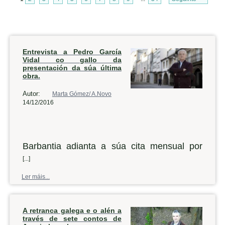
Entrevista a Pedro García
Vidal co gallo da
presentación da súa última
obra.
Autor:
Marta Gómez/ A.Novo
14/12/2016
Barbantia adianta a súa cita mensual por
mor das festas do Nadal, así que este
[...]
venres a asociación cultural levará a cabo
Ler máis...
na casa de cultura noiesa unha nova
presentación. Desta volta, o convidado é o
A retranca galega e o alén a
historiador Pedro García Vidal, que falará do
través de sete contos de