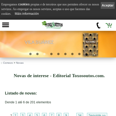
Empregamos
cookies
propias e de terceiros que nos permiten ofrecer os nosos
Aceptar
servizos. Ao empregar os nosos servizos, aceptas o uso que facemos das
cookies.
Máis información
0
VILA SUÁREZ
.
::
Comezo
>
Novas
Novas de interese - Editorial Toxosoutos.com.
Listado de novas:
Dende 1 até 6 de 201 elementos
1
2
3
4
5
6
7
8
9
...
34
Seguinte >>