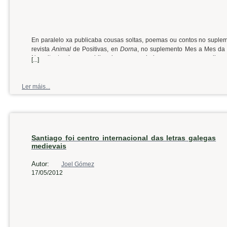
En paralelo xa publicaba cousas soltas, poemas ou contos no suple
revista
Animal
de Positivas, en
Dorna
, no suplemento Mes a Mes da 
Nos oitenta, do que publiquei en prensa, hai pouca cousa que valla,
[...]
escolla destes textos, xa dende os 90, ou sexa omitindo os primeirísim
da editorial Toxosoutos, cousa que sempre lle agradecerei ao meu pa
Ler máis...
Santiago foi centro internacional das letras galegas
medievais
Autor:
Joel Gómez
17/05/2012