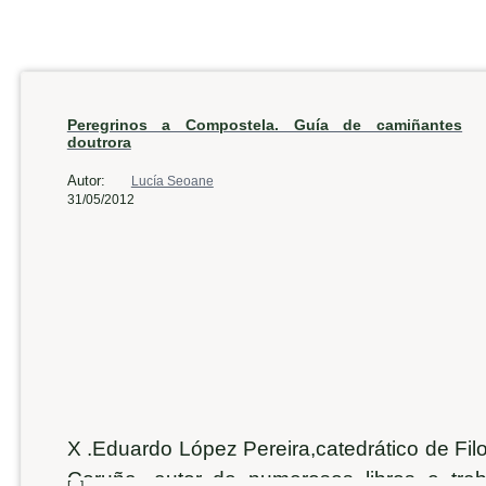
Peregrinos a Compostela. Guía de camiñantes
doutrora
Autor:
Lucía Seoane
31/05/2012
X .Eduardo López Pereira,catedrático de Fil
Coruña, autor de numerosos libros e traba