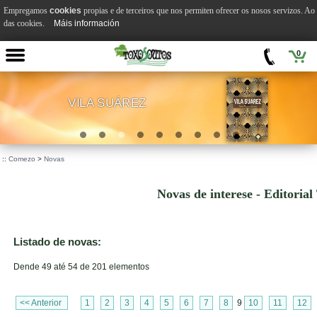
Empregamos
cookies
propias e de terceiros que nos permiten ofrecer os nosos servizos. A
das cookies.
Máis información
0
VILA SUÁREZ
.
::
Comezo
>
Novas
Novas de interese - Editorial
Listado de novas:
Dende 49 até 54 de 201 elementos
<< Anterior
1
2
3
4
5
6
7
8
9
10
11
12