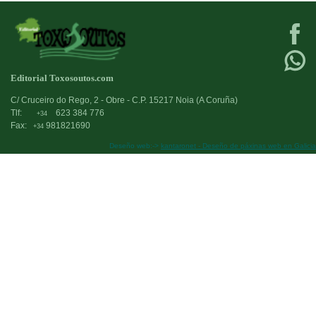
Editorial Toxosoutos.com
C/ Cruceiro do Rego, 2 - Obre - C.P. 15217 Noia (A Coruña)
Tlf:
623 384 776
+34
Fax:
981821690
+34
Deseño web:->
kantaronet - Deseño de páxinas web en Galicia