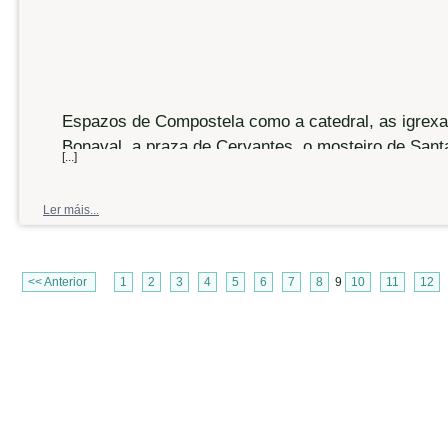
Espazos de Compostela como a catedral, as igrex
Bonaval, a praza de Cervantes, o mosteiro de Sant
[...]
Crecente, Cornes, Porta Faxeira, as rúas das Moed
Pinario, a colexiada e o río Sar, ou a propia cidade
Ler máis...
Lampai e a igrexa de San Simón de Ons; e igrexa 
Brión, están relacionados con autores da lírica gal
nas súas composicións.
<< Anterior
1
2
3
4
5
6
7
8
9
10
11
12
As cantigas e outra documentación relacionan 17 a
Santiago, e dan pé a
O amor que eu levei de Santiag
galego-portuguesa
, un volume recen editado por To
medievalista brasileira Yara Frateschi Vieira, e po
Souto Cabo, docentes da Facultade de Filoloxía da