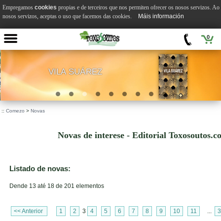
Empregamos
cookies
propias e de terceiros que nos permiten ofrecer os nosos servizos. A
nosos servizos, aceptas o uso que facemos das cookies.
Máis información
0
VILA SUÁREZ
.
::
Comezo
>
Novas
Novas de interese - Editorial Toxosoutos.c
Listado de novas:
Dende 13 até 18 de 201 elementos
<< Anterior
1
2
3
4
5
6
7
8
9
10
11
...
3