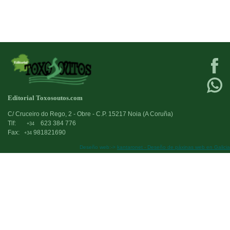
orixe xaponés) algunhas das lembranzas dunha viax
á Bretaña francesa co Seminario de Estudos Com
Costa da Morte (Semescom) e cada un dos haikus 
en guía das distintas etapas do percorrido. Precis
presentación que realizará en Arteixo Miro Vil
acompañado polo presidente da entidade, Xosé M
Suárez, responsable do limiar de Breizh.
Editorial Toxosoutos.com
C/ Cruceiro do Rego, 2 - Obre - C.P. 15217 Noia (A Coruña)
Tlf:
623 384 776
+34
Fax:
981821690
+34
Deseño web:->
kantaronet - Deseño de páxinas web en Galicia