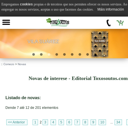
Empregamos
cookies
propias e de terceiros que nos permiten ofrecer os nosos servizos. Ao
empregar os nosos servizos, aceptas o uso que facemos das cookies.
Máis información
0
VILA SUÁREZ
.
::
Comezo
>
Novas
Novas de interese - Editorial Toxosoutos.com
Listado de novas:
Dende 7 até 12 de 201 elementos
<< Anterior
1
2
3
4
5
6
7
8
9
10
...
34