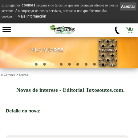
Empregamos
cookies
propias e de terceiros que nos permiten ofrecer os nosos
Aceptar
servizos. Ao empregar os nosos servizos, aceptas o uso que facemos das
cookies.
Máis información
0
VILA SUÁREZ
.
::
Comezo
>
Novas
Novas de interese - Editorial Toxosoutos.com.
Detalle da nova: