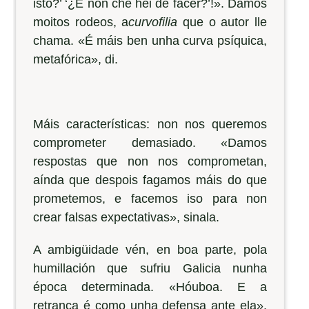
isto?’ ‘¿E non che hei de facer?’!». Damos
moitos rodeos, a
curvofilia
que o autor lle
chama. «É máis ben unha curva psíquica,
metafórica», di.
Máis características: non nos queremos
comprometer demasiado. «Damos
respostas que non nos comprometan,
aínda que despois fagamos máis do que
prometemos, e facemos iso para non
crear falsas expectativas», sinala.
A ambigüidade vén, en boa parte, pola
humillación que sufriu Galicia nunha
época determinada. «Hóuboa. E a
retranca é como unha defensa ante ela».