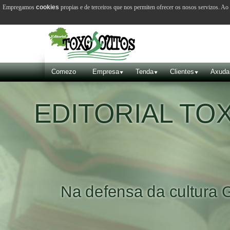
Empregamos
cookies
propias e de terceiros que nos permiten ofrecer os nosos servizos. A
Comezo
Empresa
Tenda
Clientes
Axuda