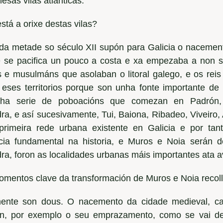
esas vilas atlánticas.
tá a orixe destas vilas?
da metade so século XII supón para Galicia o naceme
 se pacifica un pouco a costa e xa empezaba a non se
s e musulmáns que asolaban o litoral galego, e os reis
r eses territorios porque son unha fonte importante de
nha serie de poboacións que comezan en Padrón, 
a, e así sucesivamente, Tui, Baiona, Ribadeo, Viveiro, 
primeira rede urbana existente en Galicia e por ta
cia fundamental na historia, e Muros e Noia serán d
ra, foron as localidades urbanas máis importantes ata
mentos clave da transformación de Muros e Noia recoll
ente son dous. O nacemento da cidade medieval, cas
en, por exemplo o seu emprazamento, como se vai de