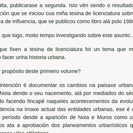
ulta, publicarase a segunda. Isto vén sendo o resultad
ción que se iniciou coa miña tesina de licenciatura sob
a de influencia, que se publicou como libro alá polo 198
 que logo, moito tempo investigando sobre este asunto..
ue fixen a tesina de licenciatura foi un tema que
 facer unha historia urbana.
o propósito deste primeiro volume?
intención é documentar os cambios na paisaxe urban
Noia dende o seu nacemento, alá por mediados do sécu
do facendo fincapé naqueles acontecementos da evoluc
dencia na imaxe actual das entidades urbanas, ese é o
o período desde a aparición de Noia e Muros como 
os ata a aprobación dos planeamentos urbanísticos 