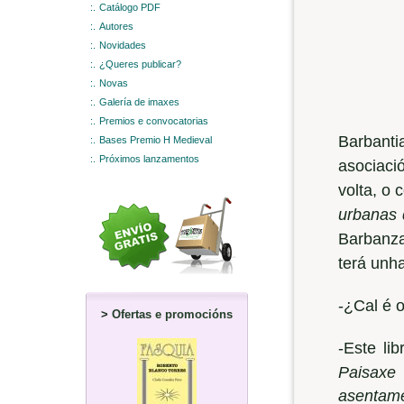
:.
Catálogo PDF
:.
Autores
:.
Novidades
:.
¿Queres publicar?
:.
Novas
:.
Galería de imaxes
:.
Premios e convocatorias
Barbanti
:.
Bases Premio H Medieval
:.
Próximos lanzamentos
asociaci
volta, o 
urbanas 
Barbanza
terá unh
-¿Cal é o
>
Ofertas e promocións
-Este li
Paisaxe
asentam