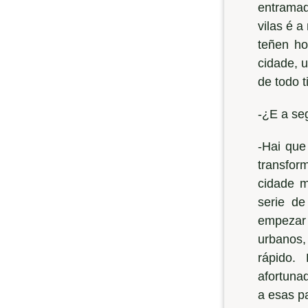
entramad
vilas é a
teñen ho
cidade, 
de todo t
-¿E a se
-Hai que
transfor
cidade m
serie de
empezar 
urbanos,
rápido.
afortuna
a esas p