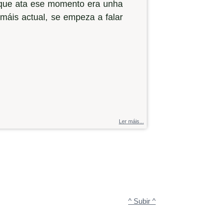
 que ata ese momento era unha
 máis actual, se empeza a falar
Ler máis...
^ Subir ^