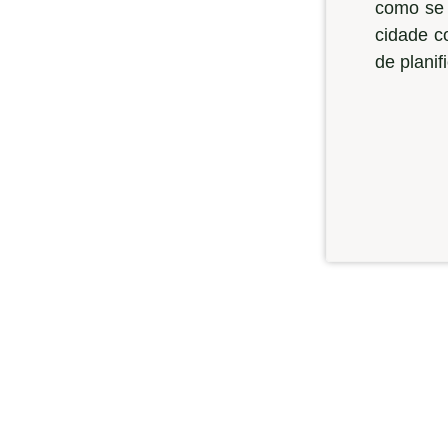
como se 
cidade c
de planif