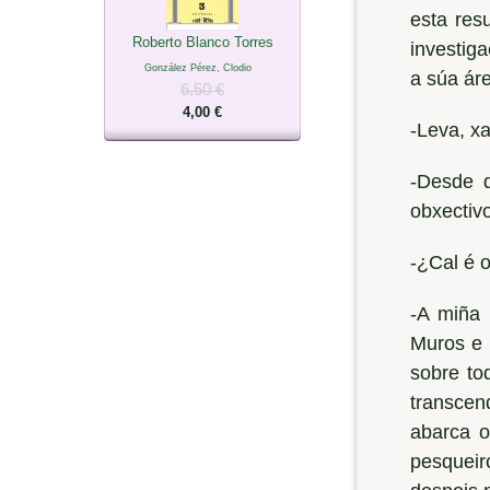
esta res
Roberto Blanco Torres
investiga
González Pérez, Clodio
a súa áre
6,50 €
4,00 €
-Leva, xa
-Desde q
obxectivo
-¿Cal é 
-A miña 
Muros e 
sobre to
transcen
abarca 
pesqueir