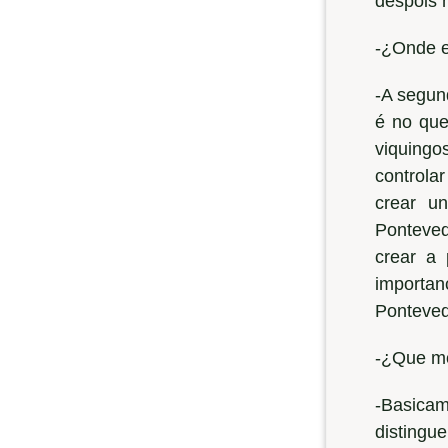
despois n
-¿Onde es
-A segun
é no que
viquingo
controla
crear u
Pontevedr
crear a 
importan
Ponteved
-¿Que mo
-Basicam
distingu