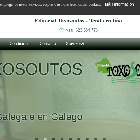
o empregar os nosos servizos, aceptas o uso que facemos das cookies.
Máis información
Editorial Toxosoutos - Tenda en liña
623 384 776
(+34)
Condicións
Contacto
Servizos
VILA