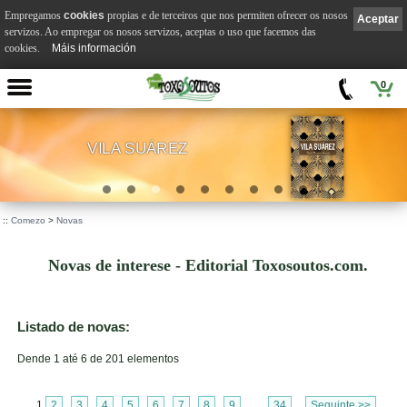
Empregamos
cookies
propias e de terceiros que nos permiten ofrecer os nosos
Aceptar
servizos. Ao empregar os nosos servizos, aceptas o uso que facemos das
cookies.
Máis información
0
VILA SUÁREZ
.
::
Comezo
>
Novas
Novas de interese - Editorial Toxosoutos.com.
Listado de novas:
Dende 1 até 6 de 201 elementos
1
2
3
4
5
6
7
8
9
...
34
Seguinte >>