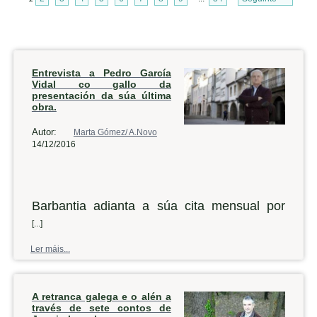
Entrevista a Pedro García
Vidal co gallo da
presentación da súa última
obra.
Autor:
Marta Gómez/ A.Novo
14/12/2016
Barbantia adianta a súa cita mensual por
mor das festas do Nadal, así que este
[...]
venres a asociación cultural levará a cabo
Ler máis...
na casa de cultura noiesa unha nova
presentación. Desta volta, o convidado é o
A retranca galega e o alén a
historiador Pedro García Vidal, que falará do
través de sete contos de