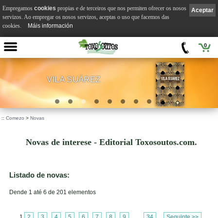
Empregamos
cookies
propias e de terceiros que nos permiten ofrecer os nosos
Aceptar
servizos. Ao empregar os nosos servizos, aceptas o uso que facemos das
cookies.
Máis información
0
VILA SUÁREZ
.
::
Comezo
>
Novas
Novas de interese - Editorial Toxosoutos.com.
Listado de novas:
Dende 1 até 6 de 201 elementos
1
2
3
4
5
6
7
8
9
...
34
Seguinte >>