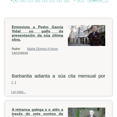
Entrevista a Pedro García
Vidal co gallo da
presentación da súa última
obra.
Autor:
Marta Gómez/ A.Novo
14/12/2016
Barbantia adianta a súa cita mensual por
mor das festas do Nadal, así que este
[...]
venres a asociación cultural levará a cabo
Ler máis...
na casa de cultura noiesa unha nova
presentación. Desta volta, o convidado é o
A retranca galega e o alén a
historiador Pedro García Vidal, que falará do
través de sete contos de