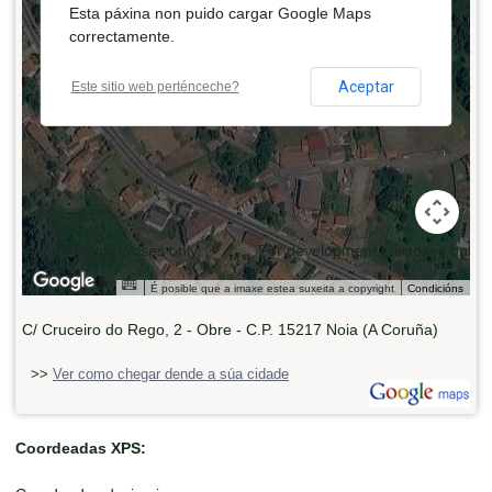
Esta páxina non puido cargar Google Maps
correctamente.
Aceptar
Este sitio web perténceche?
 development purposes only
For development purposes only
É posible que a imaxe estea suxeita a copyright
Condicións
C/ Cruceiro do Rego, 2 - Obre - C.P. 15217 Noia (A Coruña)
>>
Ver como chegar dende a súa cidade
Coordeadas XPS: