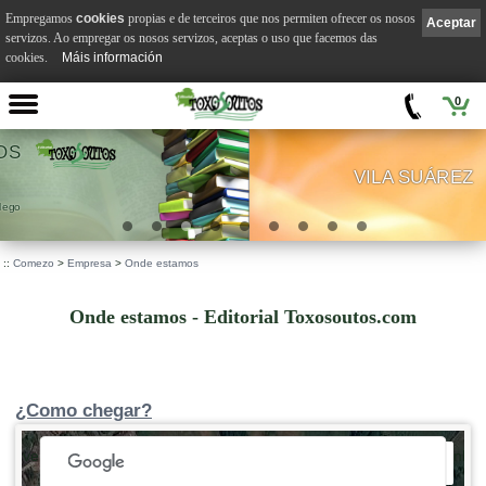
Empregamos
cookies
propias e de terceiros que nos permiten ofrecer os nosos
Aceptar
servizos. Ao empregar os nosos servizos, aceptas o uso que facemos das
cookies.
Máis información
0
VILA SUÁREZ
.
::
Comezo
>
Empresa
>
Onde estamos
Onde estamos - Editorial Toxosoutos.com
¿Como chegar?
 development purposes only
For development purposes only