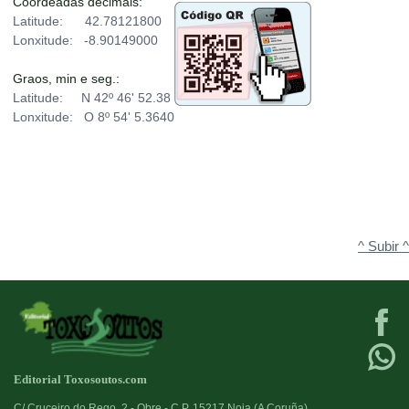
Coordeadas decimais:
Latitude: 42.78121800
Lonxitude: -8.90149000
Graos, min e seg.:
Latitude: N 42º 46' 52.38
Lonxitude: O 8º 54' 5.3640
^ Subir ^
Editorial Toxosoutos.com
C/ Cruceiro do Rego, 2 - Obre - C.P. 15217 Noia (A Coruña)