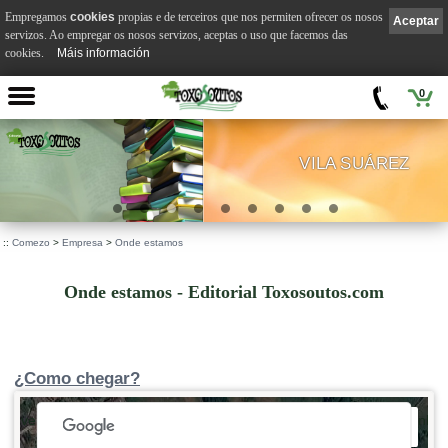
Empregamos
cookies
propias e de terceiros que nos permiten ofrecer os nosos
Aceptar
servizos. Ao empregar os nosos servizos, aceptas o uso que facemos das
cookies.
Máis información
0
VILA SUÁREZ
.
::
Comezo
>
Empresa
>
Onde estamos
Onde estamos - Editorial Toxosoutos.com
¿Como chegar?
 development purposes only
For development purposes only