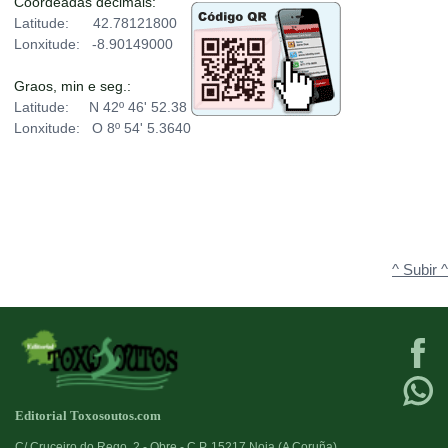
Coordeadas decimais:
Latitude: 42.78121800
Lonxitude: -8.90149000
Graos, min e seg.:
Latitude: N 42º 46' 52.38
Lonxitude: O 8º 54' 5.3640
^ Subir ^
Editorial Toxosoutos.com
C/ Cruceiro do Rego, 2 - Obre - C.P. 15217 Noia (A Coruña)