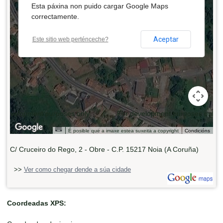
Esta páxina non puido cargar Google Maps
correctamente.
Aceptar
Este sitio web perténceche?
 development purposes only
For development purposes only
É posible que a imaxe estea suxeita a copyright
Condicións
C/ Cruceiro do Rego, 2 - Obre - C.P. 15217 Noia (A Coruña)
>>
Ver como chegar dende a súa cidade
Coordeadas XPS: